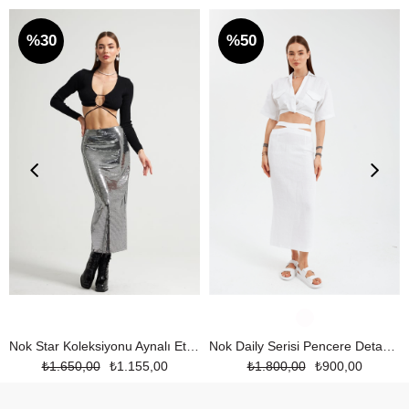
%30
%50
Nok Star Koleksiyonu Aynalı Etek SİYAHKAREGÜMÜŞ
Nok Daily Serisi Pencere Detaylı %100 Keten Etek Beyaz
₺1.650,00
₺1.155,00
₺1.800,00
₺900,00