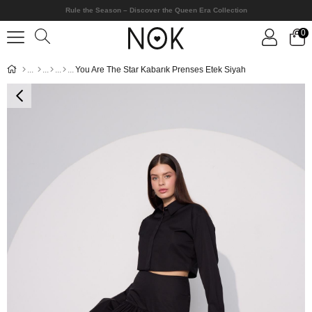
Rule the Season – Discover the Queen Era Collection
0
You Are The Star Kabarık Prenses Etek Siyah