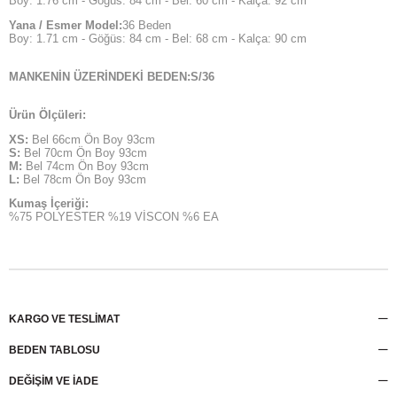
Boy: 1.76 cm - Göğüs: 84 cm - Bel: 60 cm - Kalça: 92 cm
Yana / Esmer Model:
36 Beden
Boy: 1.71 cm - Göğüs: 84 cm - Bel: 68 cm - Kalça: 90 cm
MANKENİN ÜZERİNDEKİ BEDEN:S/36
Ürün Ölçüleri:
XS:
Bel 66cm Ön Boy 93cm
S:
Bel 70cm Ön Boy 93cm
M:
Bel 74cm Ön Boy 93cm
L:
Bel 78cm Ön Boy 93cm
Kumaş İçeriği:
%75 POLYESTER %19 VİSCON %6 EA
KARGO VE TESLİMAT
BEDEN TABLOSU
DEĞİŞİM VE İADE