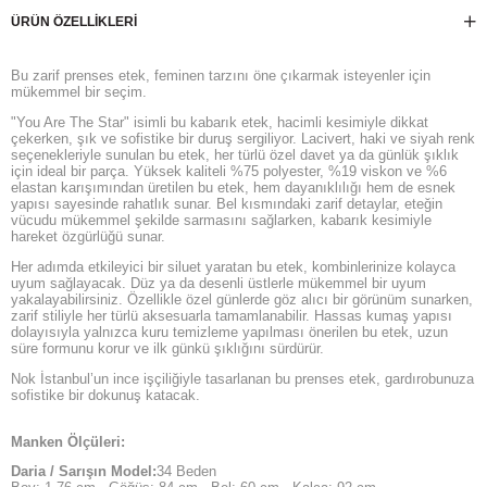
ÜRÜN ÖZELLIKLERI
Bu zarif prenses etek, feminen tarzını öne çıkarmak isteyenler için
mükemmel bir seçim.
"You Are The Star" isimli bu kabarık etek, hacimli kesimiyle dikkat
çekerken, şık ve sofistike bir duruş sergiliyor. Lacivert, haki ve siyah renk
seçenekleriyle sunulan bu etek, her türlü özel davet ya da günlük şıklık
için ideal bir parça. Yüksek kaliteli %75 polyester, %19 viskon ve %6
elastan karışımından üretilen bu etek, hem dayanıklılığı hem de esnek
yapısı sayesinde rahatlık sunar. Bel kısmındaki zarif detaylar, eteğin
vücudu mükemmel şekilde sarmasını sağlarken, kabarık kesimiyle
hareket özgürlüğü sunar.
Her adımda etkileyici bir siluet yaratan bu etek, kombinlerinize kolayca
uyum sağlayacak. Düz ya da desenli üstlerle mükemmel bir uyum
yakalayabilirsiniz. Özellikle özel günlerde göz alıcı bir görünüm sunarken,
zarif stiliyle her türlü aksesuarla tamamlanabilir. Hassas kumaş yapısı
dolayısıyla yalnızca kuru temizleme yapılması önerilen bu etek, uzun
süre formunu korur ve ilk günkü şıklığını sürdürür.
Nok İstanbul’un ince işçiliğiyle tasarlanan bu prenses etek, gardırobunuza
sofistike bir dokunuş katacak.
Manken Ölçüleri:
Daria / Sarışın Model:
34 Beden