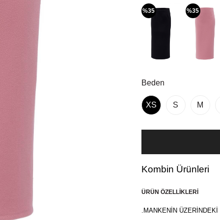
%35
%35
Beden
XS
S
M
Kombin Ürünleri
ÜRÜN ÖZELLIKLERI
.MANKENİN ÜZERİNDEKİ