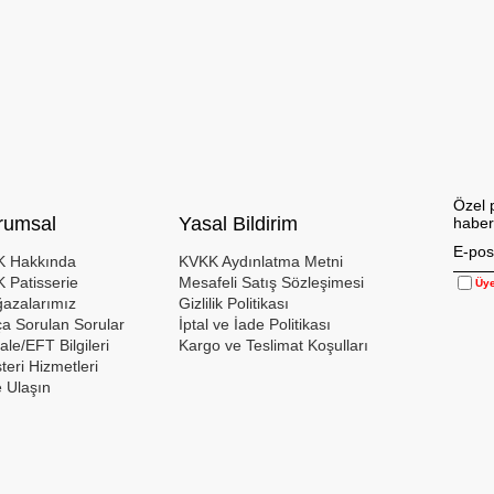
Özel 
rumsal
Yasal Bildirim
haber
 Hakkında
KVKK Aydınlatma Metni
 Patisserie
Mesafeli Satış Sözleşimesi
Üye
azalarımız
Gizlilik Politikası
ça Sorulan Sorular
İptal ve İade Politikası
le/EFT Bilgileri
Kargo ve Teslimat Koşulları
teri Hizmetleri
e Ulaşın