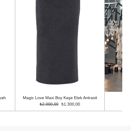
yah
Magic Love Maxi Boy Kaşe Etek Antrasit
Sig
₺2.000,00
₺1.300,00