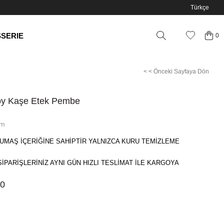
Türkçe
SSERIE
0
< < Önceki Sayfaya Dön
oy Kaşe Etek Pembe
im
UMAŞ İÇERİĞİNE SAHİPTİR YALNIZCA KURU TEMİZLEME
SİPARİŞLERİNİZ AYNI GÜN HIZLI TESLİMAT İLE KARGOYA
00