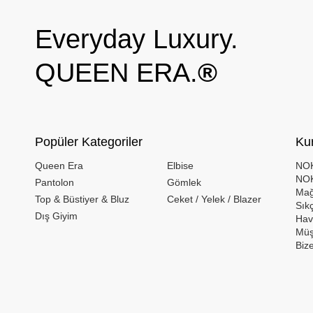
Everyday Luxury.
QUEEN ERA.
®
Popüler Kategoriler
Ku
Queen Era
Elbise
NOK
NOK
Pantolon
Gömlek
Mağ
Top & Büstiyer & Bluz
Ceket / Yelek / Blazer
Sık
Dış Giyim
Hava
Müş
Biz