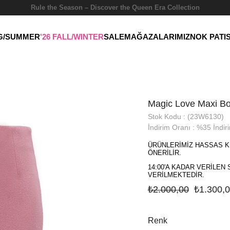
Rule the Season – Discover the Queen Era Collection
NG/SUMMER
'26 FALL/WINTER
SALE
MAĞAZALARIMIZ
NOK PATI
Magic Love Maxi B
Stok Kodu
(23W6130)
İndirim Oranı
:
%
35
İndir
ÜRÜNLERİMİZ HASSAS K
ÖNERİLİR.
14:00'A KADAR VERİLEN 
VERİLMEKTEDİR.
₺2.000,00
₺1.300,
Renk