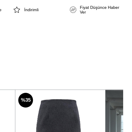
Fiyat Düşünce Haber
e
İndirimli
Ver
%35