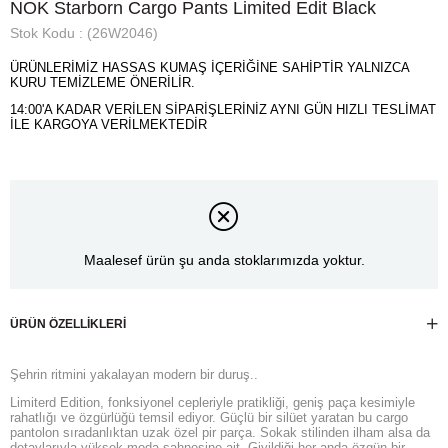
NOK Starborn Cargo Pants Limited Edit Black
Stok Kodu
(26W2046)
ÜRÜNLERİMİZ HASSAS KUMAŞ İÇERİĞİNE SAHİPTİR YALNIZCA
KURU TEMİZLEME ÖNERİLİR.
14:00'A KADAR VERİLEN SİPARİŞLERİNİZ AYNI GÜN HIZLI TESLİMAT
İLE KARGOYA VERİLMEKTEDİR
Maalesef ürün şu anda stoklarımızda yoktur.
ÜRÜN ÖZELLIKLERI
Şehrin ritmini yakalayan modern bir duruş..
Limiterd Edition, fonksiyonel cepleriyle pratikliği, geniş paça kesimiyle
rahatlığı ve özgürlüğü temsil ediyor. Güçlü bir silüet yaratan bu cargo
pantolon sıradanlıktan uzak özel pir parça. Sokak stilinden ilham alsa da
detaylarıyla yüksek moda sahnesine ait. Giyildiği her anda özgün bir