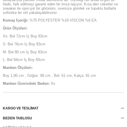
ifade, fark edilmeyi garanti eden bir imza taşıyor. Kısa deri ceketler ve
sneaker ile spor-şık bir görünüm, oversize gömlek ve topuklu botlarla
sofistike bir stil yakalayabilirsiniz.
Kumaş İçeriği:
%75 POLYESTER %19 VİSCON %6 EA
Ürün Ölçüleri:
Xs: Bel 72cm İç Boy 83cm
S: Bel 76cm İç Boy 83cm
M: Bel 80 cm İç Boy 83cm
L: Bel 84cm İç Boy 83cm
Manken Ölçüleri:
Boy 1,80 cm , Göğüs: 86 cm , Bel: 61 cm, Kalça: 91 cm.
Manken Üzerindeki Beden:
Xs
KARGO VE TESLİMAT
BEDEN TABLOSU