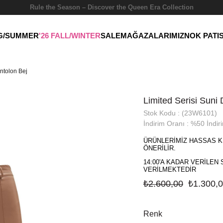
Rule the Season – Discover the Queen Era Collection
NG/SUMMER
'26 FALL/WINTER
SALE
MAĞAZALARIMIZ
NOK PATI
ntolon Bej
Limited Serisi Suni
Stok Kodu
(23W6101)
İndirim Oranı
:
%
50
İndir
ÜRÜNLERİMİZ HASSAS K
ÖNERİLİR.
14:00'A KADAR VERİLEN 
VERİLMEKTEDİR
₺2.600,00
₺1.300,
Renk