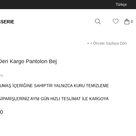
Türkçe
SSERIE
0
< < Önceki Sayfaya Dön
 Deri Kargo Pantolon Bej
im
UMAŞ İÇERİĞİNE SAHİPTİR YALNIZCA KURU TEMİZLEME
SİPARİŞLERİNİZ AYNI GÜN HIZLI TESLİMAT İLE KARGOYA
00