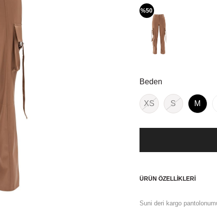
%50
Beden
XS
S
M
ÜRÜN ÖZELLIKLERI
Suni deri kargo pantolonumuz