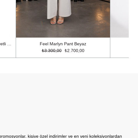
Limited Edition Serisi Super Model Payetli Pantolon Gümüş
Feel Marlyn Pant Beyaz
F
₺3.300,00
₺2.700,00
promosyonlar, kişiye özel indirimler ve en yeni koleksiyonlardan