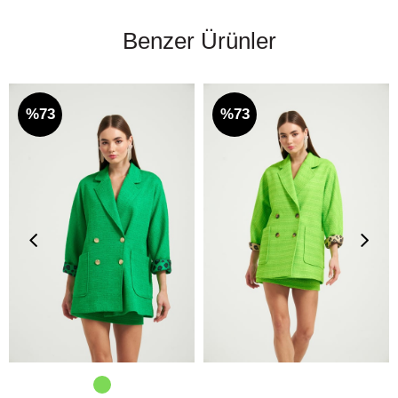
Benzer Ürünler
%73
%73