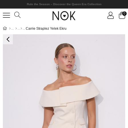
Rule the Season – Discover the Queen Era Collection
0
Carrie Straplez Yelek Ekru