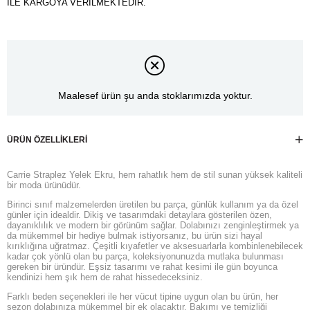
İLE KARGOYA VERİLMEKTEDİR.
Maalesef ürün şu anda stoklarımızda yoktur.
ÜRÜN ÖZELLIKLERI
Carrie Straplez Yelek Ekru, hem rahatlık hem de stil sunan yüksek kaliteli
bir moda ürünüdür.
Birinci sınıf malzemelerden üretilen bu parça, günlük kullanım ya da özel
günler için idealdir. Dikiş ve tasarımdaki detaylara gösterilen özen,
dayanıklılık ve modern bir görünüm sağlar. Dolabınızı zenginleştirmek ya
da mükemmel bir hediye bulmak istiyorsanız, bu ürün sizi hayal
kırıklığına uğratmaz. Çeşitli kıyafetler ve aksesuarlarla kombinlenebilecek
kadar çok yönlü olan bu parça, koleksiyonunuzda mutlaka bulunması
gereken bir üründür. Eşsiz tasarımı ve rahat kesimi ile gün boyunca
kendinizi hem şık hem de rahat hissedeceksiniz.
Farklı beden seçenekleri ile her vücut tipine uygun olan bu ürün, her
sezon dolabınıza mükemmel bir ek olacaktır. Bakımı ve temizliği