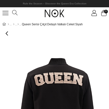
Rule the Season – Discover the Queen Era Collection
0
Queen Serisi Çıtçıt Detaylı Vatkalı Ceket Siyah