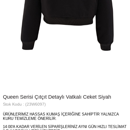
Queen Serisi Çıtçıt Detaylı Vatkalı Ceket Siyah
Stok Kodu
(23W6097)
ÜRÜNLERİMİZ HASSAS KUMAŞ İÇERİĞİNE SAHİPTİR YALNIZCA
KURU TEMİZLEME ÖNERİLİR.
14:00'A KADAR VERİLEN SİPARİŞLERİNİZ AYNI GÜN HIZLI TESLİMAT