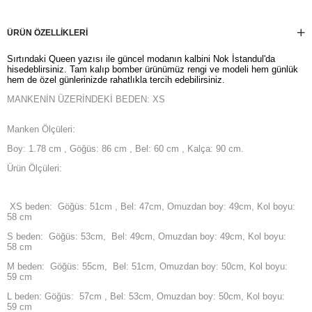
ÜRÜN ÖZELLIKLERI
Sırtındaki Queen yazısı ile güncel modanın kalbini Nok İstandul'da
hisedeblirsiniz. Tam kalıp bomber ürünümüz rengi ve modeli hem günlük
hem de özel günlerinizde rahatlıkla tercih edebilirsiniz.
MANKENİN ÜZERİNDEKİ BEDEN: XS
Manken Ölçüleri:
Boy: 1.78 cm , Göğüs: 86 cm , Bel: 60 cm , Kalça: 90 cm.
Ürün Ölçüleri:
XS beden: Göğüs: 51cm , Bel: 47cm, Omuzdan boy: 49cm, Kol boyu:
58 cm
S beden: Göğüs: 53cm, Bel: 49cm, Omuzdan boy: 49cm, Kol boyu:
58 cm
M beden: Göğüs: 55cm, Bel: 51cm, Omuzdan boy: 50cm, Kol boyu:
59 cm
L beden: Göğüs: 57cm , Bel: 53cm, Omuzdan boy: 50cm, Kol boyu:
59 cm