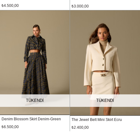
₺4.500,00
₺3.000,00
TÜKENDI
TÜKENDI
Denim Blossom Skirt Denim-Green
The Jewel Belt Mini Skirt Ecru
₺6.500,00
₺2.400,00