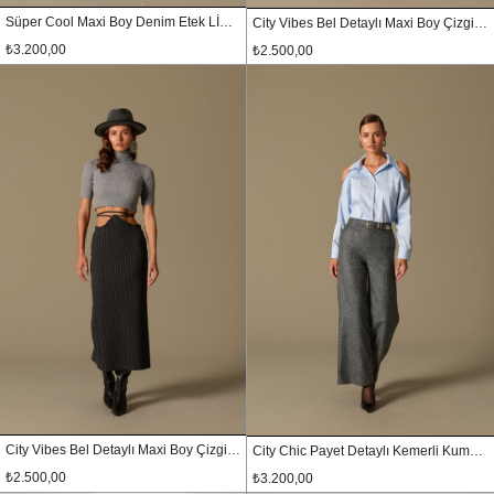
Süper Cool Maxi Boy Denim Etek LİGHT BLUE
City Vibes Bel Detaylı Maxi Boy Çizgili Etek Siyah
₺3.200,00
₺2.500,00
City Vibes Bel Detaylı Maxi Boy Çizgili Etek Antrasit
City Chic Payet Detaylı Kemerli Kumaş Pantolon SİYAH-GÜMÜŞ
₺2.500,00
₺3.200,00