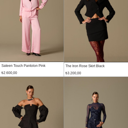
Sateen Touch Pantolon Pink
The Iron Rose Skirt Black
₺2.600,00
₺3.200,00