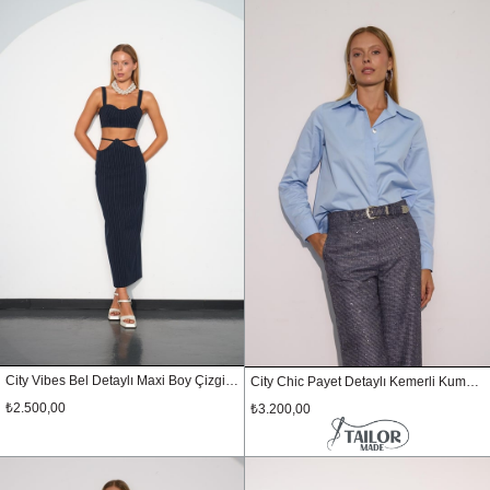
City Vibes Bel Detaylı Maxi Boy Çizgili Etek Lacivert
City Chic Payet Detaylı Kemerli Kumaş Pantolon LACİVERT-GÜMÜŞ
₺2.500,00
₺3.200,00