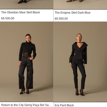
The Obsidian Maxi Skirt Black
The Enigma Skirt Dark Blue
₺6.500,00
₺6.500,00
Return to the City Geniş Paça Bol Saten Pantolon Siyah
Era Pant Black