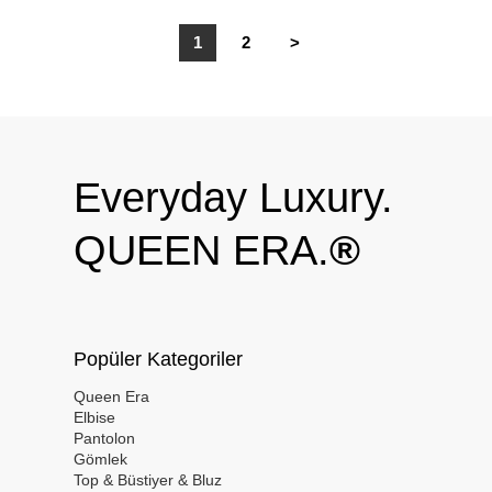
1
2
>
Everyday Luxury.
QUEEN ERA.
®
Popüler Kategoriler
Queen Era
Elbise
Pantolon
Gömlek
Top & Büstiyer & Bluz