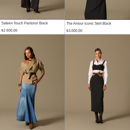
Sateen Touch Pantolon Black
The Amour Iconic Skirt Black
₺2.600,00
₺3.000,00