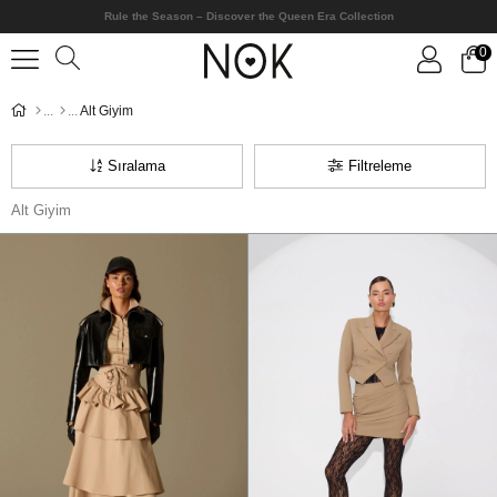
Rule the Season – Discover the Queen Era Collection
0
Alt Giyim
Sıralama
Filtreleme
Alt Giyim