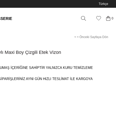
Türkçe
SSERIE
0
< < Önceki Sayfaya Dön
lı Maxi Boy Çizgili Etek Vizon
UMAŞ İÇERİĞİNE SAHİPTİR YALNIZCA KURU TEMİZLEME
SİPARİŞLERİNİZ AYNI GÜN HIZLI TESLİMAT İLE KARGOYA