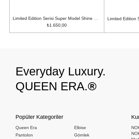
Limited Edition Serisi Super Model Shine Mini Etek Siyah
₺1.650,00
Everyday Luxury.
QUEEN ERA.
®
Popüler Kategoriler
Ku
Queen Era
Elbise
NOK
NOK
Pantolon
Gömlek