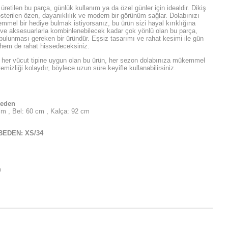
üretilen bu parça, günlük kullanım ya da özel günler için idealdir. Dikiş
sterilen özen, dayanıklılık ve modern bir görünüm sağlar. Dolabınızı
mel bir hediye bulmak istiyorsanız, bu ürün sizi hayal kırıklığına
r ve aksesuarlarla kombinlenebilecek kadar çok yönlü olan bu parça,
ulunması gereken bir üründür. Eşsiz tasarımı ve rahat kesimi ile gün
hem de rahat hissedeceksiniz.
e her vücut tipine uygun olan bu ürün, her sezon dolabınıza mükemmel
emizliği kolaydır, böylece uzun süre keyifle kullanabilirsiniz.
beden
m , Bel: 60 cm , Kalça: 92 cm
BEDEN: XS/34
m