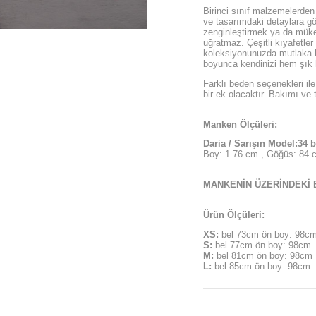
Birinci sınıf malzemelerden 
ve tasarımdaki detaylara gö
zenginleştirmek ya da mükem
uğratmaz. Çeşitli kıyafetle
koleksiyonunuzda mutlaka b
boyunca kendinizi hem şık 
Farklı beden seçenekleri il
bir ek olacaktır. Bakımı ve t
Manken Ölçüleri:
Daria / Sarışın Model:34 
Boy: 1.76 cm , Göğüs: 84 c
MANKENİN ÜZERİNDEKİ 
Ürün Ölçüleri:
XS:
bel 73cm ön boy: 98c
S:
bel 77cm ön boy: 98cm
M:
bel 81cm ön boy: 98cm
L:
bel 85cm ön boy: 98cm