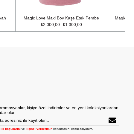
yah
Magic Love Maxi Boy Kaşe Etek Pembe
Magic Lov
₺2.000,00
₺1.300,00
promosyonlar, kişiye özel indirimler ve en yeni koleksiyonlardan
dar olun.
lik koşullarını
ve
kişisel verilerimin
korunmasını kabul ediyorum.