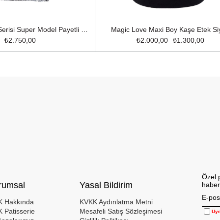
Limited Edition Serisi Super Model Payetli Maxi Boy Kalem Etek Gümüş
Magic Love Maxi Boy Kaşe Etek Si
₺2.750,00
₺2.000,00
₺1.300,00
Özel 
rumsal
Yasal Bildirim
haber
 Hakkında
KVKK Aydınlatma Metni
 Patisserie
Mesafeli Satış Sözleşimesi
Üye