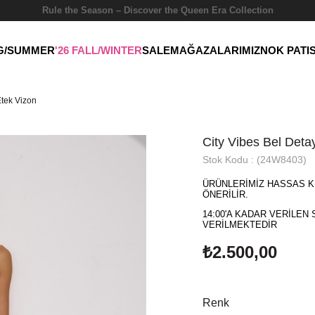
Rule the Season – Discover the Queen Era Collection
NG/SUMMER
'26 FALL/WINTER
SALE
MAĞAZALARIMIZ
NOK PATI
Etek Vizon
City Vibes Bel Detay
Stok Kodu
(24W8403)
ÜRÜNLERİMİZ HASSAS K
ÖNERİLİR.
14:00'A KADAR VERİLEN 
VERİLMEKTEDİR
₺2.500,00
Renk