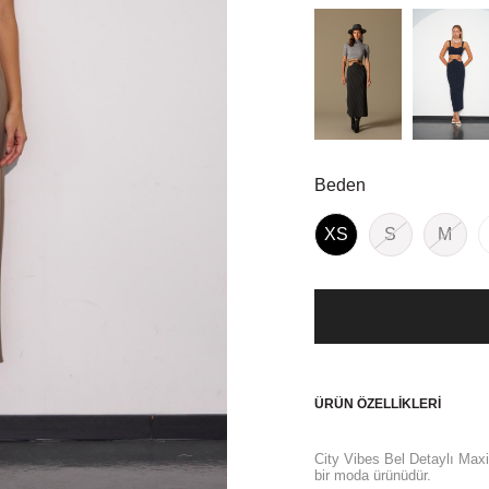
Beden
XS
S
M
ÜRÜN ÖZELLIKLERI
City Vibes Bel Detaylı Maxi
bir moda ürünüdür.