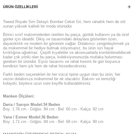
ÜRÜN ÖZELLIKLERI
Tweed Royale Sim Detaylı Bomber Ceket Gri, hem rahatlık hem de stil
sunan yüksek kaliteli bir moda ürünüdür.
Birinci sınıf malzemelerden üretilen bu parça, günlük kullanım ya da özel
günler için idealdir. Dikiş ve tasarımdaki detaylara gösterilen özen,
dayanıklılık ve modern bir görünüm sağlar. Dolabınızı zenginleştirmek ya
da mükemmel bir hediye bulmak istiyorsanız, bu ürün sizi hayal
kırıklığına uğratmaz. Çeşitli kıyafetler ve aksesuarlarla kombinlenebilecek
kadar çok yönlü olan bu parça, koleksiyonunuzda mutlaka bulunması
gereken bir üründür. Eşsiz tasarımı ve rahat kesimi ile gün boyunca
kendinizi hem şık hem de rahat hissedeceksiniz.
Farklı beden seçenekleri ile her vücut tipine uygun olan bu ürün, her
sezon dolabınıza mükemmel bir ek olacaktır. Bakımı ve temizliği
kolaydır, böylece uzun süre keyifle kullanabilirsiniz.
Manken Ölçüleri:
Daria / Sarışın Model:34 Beden
Boy: 1.76 cm - Göğüs: 84 cm - Bel: 60 cm - Kalça: 92 cm
Yana / Esmer Model:36 Beden
Boy: 1.71 cm - Göğüs: 84 cm - Bel: 68 cm - Kalça: 90 cm