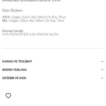
MANKENİN ÜZERİNDEKİ BEDEN: XS/34
Ürün Ölçüleri:
XS/S:
Göğüs 112cm Bel 100cm Ön Boy 75cm
M/L:
Göğüs 120cm Bel 108cm Ön Boy 76cm
Kumaş İçeriği:
%75 POLYESTER %19 VİSCON %6 EA
KARGO VE TESLİMAT
BEDEN TABLOSU
DEĞİŞİM VE İADE