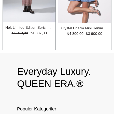
Nok Limited Edition Serisi Parıltılı İplikli Uzun File Triko Elbise Gül Kurusu
Crystal Charm Mini Denim Elbise LİGHT BLUE
₺1.910,00
₺1.337,00
₺4.800,00
₺3.900,00
Everyday Luxury.
QUEEN ERA.
®
Popüler Kategoriler