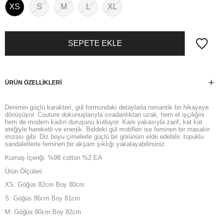
XS
S
M
L
XL
ÜRÜN ÖZELLIKLERI
Denimin güçlü karakteri, gül formundaki detaylarla romantik bir hikayeye
dönüşüyor. Couture dokunuşlarıyla sıradanlıktan uzak, hem el işçiliğini
hem de modern kadın duruşunu kutluyor. Kare yakasıyla zarif, kat kat
eteğiyle hareketli ve enerjik. Beldeki gül motifleri ise feminen bir masalın
imzası gibi. Diz boyu çimelerle güçlü bir görünüm elde edebilir, topuklu
sandaletlerle feminen bir akşam şıklığı yakalayabilirsiniz.
Kumaş İçeriği:
%98 cotton %2 EA
Ürün Ölçüleri:
XS: Göğüs 82cm Boy 80cm
S: Göğüs 86cm Boy 81cm
M: Göğüs 90cm Boy 82cm