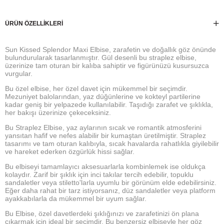
ÜRÜN ÖZELLIKLERI
Sun Kissed Splendor Maxi Elbise, zarafetin ve doğallık göz önünde
bulundurularak tasarlanmıştır. Gül desenli bu straplez elbise,
üzerinize tam oturan bir kalıba sahiptir ve figürünüzü kusursuzca
vurgular.
Bu özel elbise, her özel davet için mükemmel bir seçimdir.
Mezuniyet balolarından, yaz düğünlerine ve kokteyl partilerine
kadar geniş bir yelpazede kullanılabilir. Taşıdığı zarafet ve şıklıkla,
her bakışı üzerinize çekeceksiniz.
Bu Straplez Elbise, yaz aylarının sıcak ve romantik atmosferini
yansıtan hafif ve nefes alabilir bir kumaştan üretilmiştir. Straplez
tasarımı ve tam oturan kalıbıyla, sıcak havalarda rahatlıkla giyilebilir
ve hareket ederken özgürlük hissi sağlar.
Bu elbiseyi tamamlayıcı aksesuarlarla kombinlemek ise oldukça
kolaydır. Zarif bir şıklık için inci takılar tercih edebilir, topuklu
sandaletler veya stiletto'larla uyumlu bir görünüm elde edebilirsiniz.
Eğer daha rahat bir tarz istiyorsanız, düz sandaletler veya platform
ayakkabılarla da mükemmel bir uyum sağlar.
Bu Elbise, özel davetlerdeki şıklığınızı ve zarafetinizi ön plana
çıkarmak için ideal bir seçimdir. Bu benzersiz elbiseyle her göz