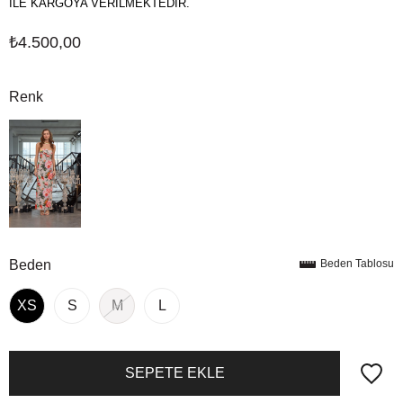
İLE KARGOYA VERİLMEKTEDİR.
₺4.500,00
Renk
Beden
Beden Tablosu
XS
S
M
L