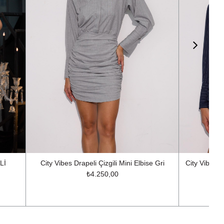
Lİ
City Vibes Drapeli Çizgili Mini Elbise Gri
City Vibes D
₺4.250,00