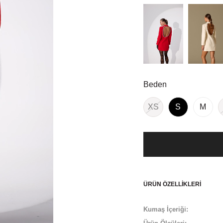
Beden
XS
S
M
ÜRÜN ÖZELLIKLERI
Kumaş İçeriği: