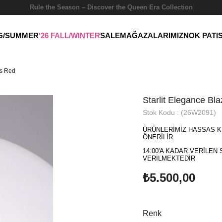
Rule the Season – Discover the Queen Era Collection
NG/SUMMER
'26 FALL/WINTER
SALE
MAĞAZALARIMIZ
NOK PATI
ss Red
Starlit Elegance Bl
Stok Kodu
(26W2091)
ÜRÜNLERİMİZ HASSAS K
ÖNERİLİR.
14:00'A KADAR VERİLEN 
VERİLMEKTEDİR
₺5.500,00
Renk