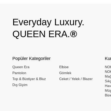
Everyday Luxury.
QUEEN ERA.
®
Popüler Kategoriler
Ku
Queen Era
Elbise
NOK
NOK
Pantolon
Gömlek
Mağ
Top & Büstiyer & Bluz
Ceket / Yelek / Blazer
Sık
Dış Giyim
Hava
Müş
Biz