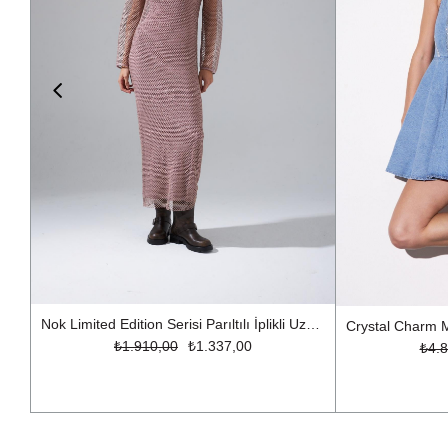
Nok Limited Edition Serisi Parıltılı İplikli Uzun File Triko Elbise Gül Kurusu
₺1.910,00
₺1.337,00
₺4.8