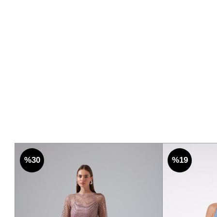
%30
%19