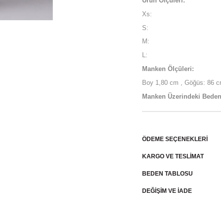
Ürün Ölçüleri:
Xs:
S:
M:
L:
Manken Ölçüleri:
Boy 1,80 cm , Göğüs: 86 cm
Manken Üzerindeki Beden
ÖDEME SEÇENEKLERI
KARGO VE TESLİMAT
BEDEN TABLOSU
DEĞİŞİM VE İADE