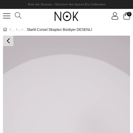
Rule the Season – Discover the Queen Era Collection
0
Starlit Corset Straplez Büstiyer DESENLİ