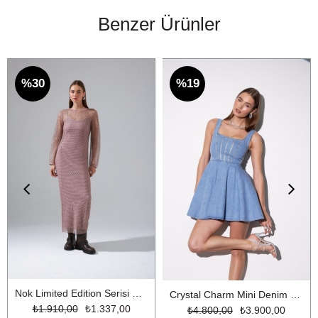
Benzer Ürünler
%30
%19
Nok Limited Edition Serisi Parıltılı İplikli Uzun File Triko Elbise Gül Kurusu
Crystal Charm Mini Denim Elbise LİGHT BLUE
₺1.910,00
₺1.337,00
₺4.800,00
₺3.900,00