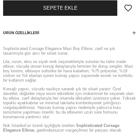
ÜRÜN ÖZELLIKLERI
Sophisticated Corsage Elegance Maxi Boy Elbise, zarif ve şık
tasarımıyla göz alıcı bir siluet sunar.
Lila, vizon, ekru ve siyah renk seçenekleriyle sunulan bu tailor made
elbise, vücuda oturan korsaj detaylarıyla feminen bir duruş sergiler. Maxi
boy kesimi, elbiseye sofistike bir hava katarken, %75 polyester, %19
viskon ve %6 elastan içeren kumaş yapısı sayesinde esnek ve konforlu
bir kullanım sağlar.
Korsajlı yapısı, vücudu nazikçe sararak şık bir siluet yaratır. Özel
davetler, düğünler veya resmi etkinlikler için mükemmel bir seçenek olan
bu elbise, zarif detaylarıyla her ortamda dikkatleri üzerinize çeker. Yüksek
topuklu ayakkabılar ve minimal takılarla kombinleyerek şıklığınızı
vurgulayabilirsiniz. Hassas kumaş yapısı nedeniyle yalnızca kuru
temizleme yapılması önerilir, bu da elbisenin uzun süre formunu
korumasına yardımcı olur.
Nok İstanbul’un özenli işçiliğiyle üretilen
Sophisticated Corsage
Elegance Elbise,
gardırobunuzun vazgeçilmez bir parçası olacak.