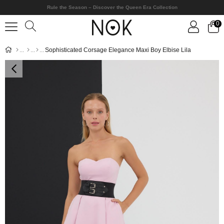
Rule the Season – Discover the Queen Era Collection
0
Sophisticated Corsage Elegance Maxi Boy Elbise Lila