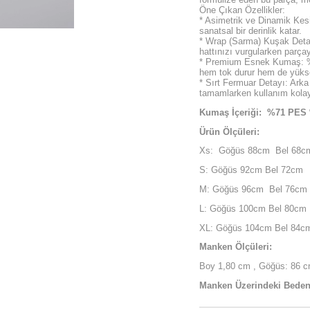
Öne Çıkan Özellikler:
* Asimetrik ve Dinamik Kes
sanatsal bir derinlik katar.
* Wrap (Sarma) Kuşak Detay
hattınızı vurgularken parçay
* Premium Esnek Kumaş: %
hem tok durur hem de yüksek
* Sırt Fermuar Detayı: Arka
tamamlarken kullanım kolayl
Kumaş İçeriği: %71 PE
Ürün Ölçüleri:
Xs: Göğüs 88cm Bel 68c
S: Göğüs 92cm Bel 72cm
M: Göğüs 96cm Bel 76cm
L: Göğüs 100cm Bel 80cm
XL: Göğüs 104cm Bel 84c
Manken Ölçüleri:
Boy 1,80 cm , Göğüs: 86 cm
Manken Üzerindeki Beden