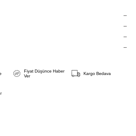
Fiyat Düşünce Haber
e
Kargo Bedava
Ver
r