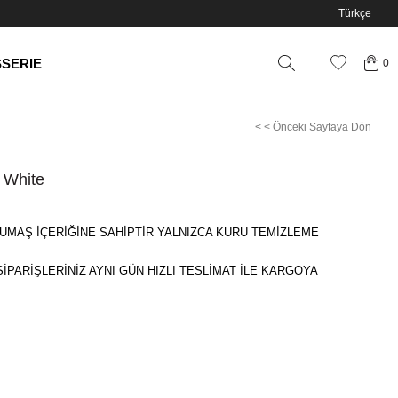
Türkçe
SSERIE
0
< < Önceki Sayfaya Dön
 White
UMAŞ İÇERİĞİNE SAHİPTİR YALNIZCA KURU TEMİZLEME
SİPARİŞLERİNİZ AYNI GÜN HIZLI TESLİMAT İLE KARGOYA