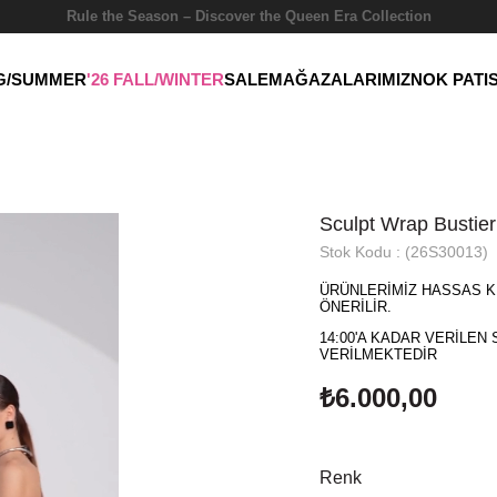
Rule the Season – Discover the Queen Era Collection
NG/SUMMER
'26 FALL/WINTER
SALE
MAĞAZALARIMIZ
NOK PATI
Sculpt Wrap Bustier
Stok Kodu
(26S30013)
ÜRÜNLERİMİZ HASSAS K
ÖNERİLİR.
14:00'A KADAR VERİLEN 
VERİLMEKTEDİR
₺6.000,00
Renk