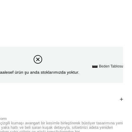
Beden Tablosu
aalesef ürün şu anda stoklarımızda yoktur.
Form
çizgili kumaşı avangart bir kesimle birleştirerek büstiyer tasarımına yeni
ik yaka hattı ve beli saran kuşak detayıyla, silüetinizi adeta yeniden
ern şehir stilinin en güçlü temsilcilerinden biri.