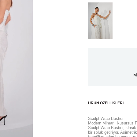
M
ÜRÜN ÖZELLIKLERI
Sculpt Wrap Bustier
Modern Mimari, Kusursuz 
Sculpt Wrap Bustier, klasik 
bir soluk getiriyor. Asimetr
formülize eden bu parça, mod