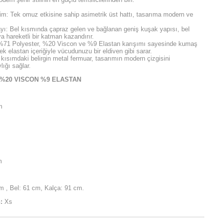
im: Tek omuz etkisine sahip asimetrik üst hattı, tasarıma modern ve
ı: Bel kısmında çapraz gelen ve bağlanan geniş kuşak yapısı, bel
a hareketli bir katman kazandırır.
71 Polyester, %20 Viscon ve %9 Elastan karışımı sayesinde kumaş
 elastan içeriğiyle vücudunuzu bir eldiven gibi sarar.
 kısımdaki belirgin metal fermuar, tasarımın modern çizgisini
ığı sağlar.
S %20 VISCON %9 ELASTAN
m
m
 , Bel: 61 cm, Kalça: 91 cm.
:
Xs