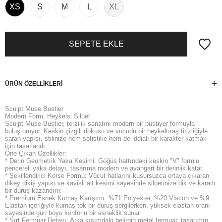
XS
S
M
L
XL
ÜRÜN ÖZELLIKLERI
Sculpt Muse Bustier
Modern Form, Heykelsi Silüet
Sculpt Muse Bustier, terzilik sanatını modern bir büstiyer formuyla
buluşturuyor. Keskin çizgili dokusu ve vücudu bir heykeltıraş titizliğiyle
saran yapısı, stilinize hem sofistike hem de iddialı bir karakter katmak
için tasarlandı.
Öne Çıkan Özellikler:
* Derin Geometrik Yaka Kesimi: Göğüs hattındaki keskin "V" formlu
pencereli yaka detayı, tasarıma modern ve avangart bir derinlik katar.
* Şekillendirici Korse Formu: Vücut hatlarını kusursuzca ortaya çıkaran
dikey dikiş yapısı ve kavisli alt kesimi sayesinde silüetinize dik ve kararlı
bir duruş kazandırır.
* Premium Esnek Kumaş Karışımı: %71 Polyester, %20 Viscon ve %9
Elastan içeriğiyle kumaş tok bir duruş sergilerken, yüksek elastan oranı
sayesinde gün boyu konforlu bir esneklik sunar.
* Sırt Fermuar Detayı: Arka kısımdaki belirgin metal fermuar, tasarımın