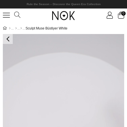
Rule the Season – Discover the Queen Era Collection
0
Sculpt Muse Büstiyer White