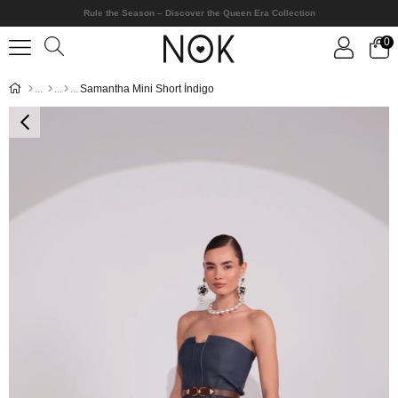
Rule the Season – Discover the Queen Era Collection
0
Samantha Mini Short İndigo