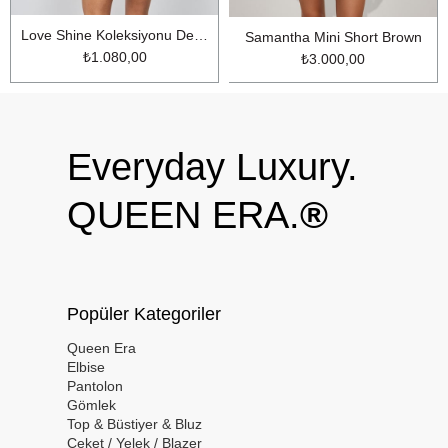
Love Shine Koleksiyonu Denim Şort LİGHT BLUE
Samantha Mini Short Brown
₺1.080,00
₺3.000,00
Everyday Luxury.
QUEEN ERA.
®
Popüler Kategoriler
Queen Era
Elbise
Pantolon
Gömlek
Top & Büstiyer & Bluz
Ceket / Yelek / Blazer