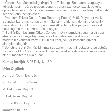
* Yüksek Bel Mühendisliği (High-Rise Tailoring): Bel hattını vurgulayan
yüksek kesim, gövde proporsiyonunu yukarı taşıyarak bacak boyunu
optik olarak uzatır. Minimalist kemer köprüleri, tasarımı sadeleştirirken stil
seçeneklerini zenginleştirir.
* Premium Teknik Doku (Form-Retaining Fabric): %96 Polyester ve %4
Spandex karışımı, kumaşa hem lüks bir matlık hem de mikro-esneklik
kazandırır. Bu doku uyumu, en hareketli anlarda bile parçanın yapısal
bütünlüğünü muhafaza etmesini sağlar.
* Hibrit Silüet Tasarımı (Skort Concept): Ön kısımdaki yoğun pileli yapı
etek etkisini zirveye taşırken, arka kısımdaki net ve düz şort formu
modern bir kontrast yaratır. Bu hibrit yapı, şıklığı konforun güvenli
alanıyla birleştirir.
* Sofistike Şehir Şıklığı: Minimalist çizgilerin hacimli detaylarla buluştuğu
Samantha Mini Short, feminenliği özgür hareket kabiliyetiyle ve zamansız
bir stil manifestosuyla sunar.
Kumaş İçeriği:
%96 Poly %4 SP
Ürün Ölçüleri:
Xs: Bel 70cm Boy 31cm
S: Bel 74cm Boy 32cm
M: Bel 78cm Boy 33cm
L: Bel 82cm Boy 34cm
XL: Bel 86cm Boy 35cm
Manken Ölçüleri: