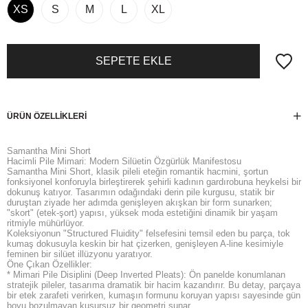
XS
S
M
L
XL
ÜRÜN ÖZELLIKLERI
Samantha Mini Short
Hacimli Pile Mimari: Modern Silüetin Özgürlük Manifestosu
Samantha Mini Short, klasik pileli eteğin romantik hacmini, şortun
fonksiyonel konforuyla birleştirerek şehirli kadının gardırobuna heykelsi bir
dokunuş katıyor. Tasarımın odağındaki derin pile kurgusu, statik bir
duruştan ziyade her adımda genişleyen akışkan bir form sunarken;
"skort" (etek-şort) yapısı, yüksek moda estetiğini dinamik bir yaşam
ritmiyle mühürlüyor.
Koleksiyonun "Structured Fluidity" felsefesini temsil eden bu parça, tok
kumaş dokusuyla keskin bir hat çizerken, genişleyen A-line kesimiyle
feminen bir silüet illüzyonu yaratıyor.
Öne Çıkan Özellikler:
* Mimari Pile Disiplini (Deep Inverted Pleats): Ön panelde konumlanan
stratejik pileler, tasarıma dramatik bir hacim kazandırır. Bu detay, parçaya
bir etek zarafeti verirken, kumaşın formunu koruyan yapısı sayesinde gün
boyu bozulmayan kusursuz bir geometri sunar.