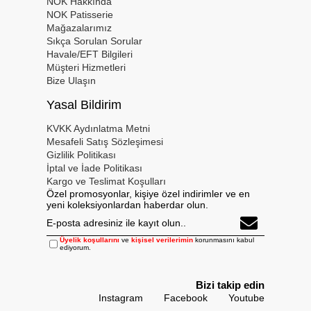
NOK Hakkında
NOK Patisserie
Mağazalarımız
Sıkça Sorulan Sorular
Havale/EFT Bilgileri
Müşteri Hizmetleri
Bize Ulaşın
Yasal Bildirim
KVKK Aydınlatma Metni
Mesafeli Satış Sözleşimesi
Gizlilik Politikası
İptal ve İade Politikası
Kargo ve Teslimat Koşulları
Özel promosyonlar, kişiye özel indirimler ve en
yeni koleksiyonlardan haberdar olun.
Üyelik koşullarını
ve
kişisel verilerimin
korunmasını kabul
ediyorum.
Bizi takip edin
Instagram
Facebook
Youtube