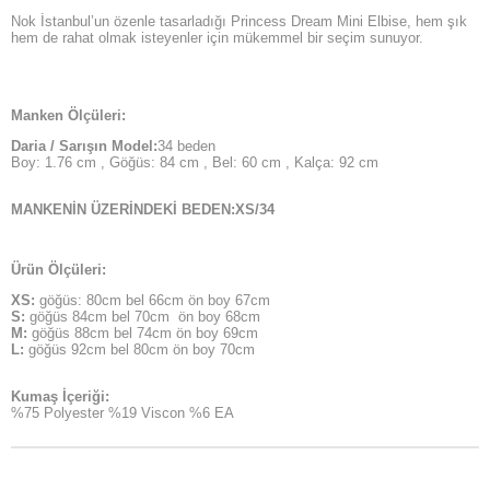
Nok İstanbul’un özenle tasarladığı Princess Dream Mini Elbise, hem şık
hem de rahat olmak isteyenler için mükemmel bir seçim sunuyor.
Manken Ölçüleri:
Daria / Sarışın Model:
34 beden
Boy: 1.76 cm , Göğüs: 84 cm , Bel: 60 cm , Kalça: 92 cm
MANKENİN ÜZERİNDEKİ BEDEN:XS/34
Ürün Ölçüleri:
XS:
göğüs: 80cm bel 66cm ön boy 67cm
S:
göğüs 84cm bel 70cm ön boy 68cm
M:
göğüs 88cm bel 74cm ön boy 69cm
L:
göğüs 92cm bel 80cm ön boy 70cm
Kumaş İçeriği:
%75 Polyester %19 Viscon %6 EA