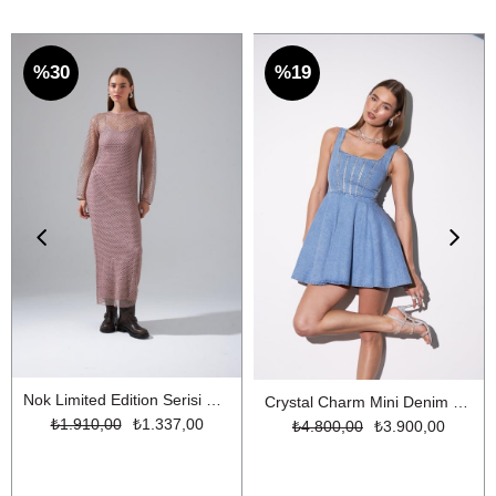
%30
%19
Nok Limited Edition Serisi Parıltılı İplikli Uzun File Triko Elbise Gül Kurusu
Crystal Charm Mini Denim Elbise LİGHT BLUE
₺1.910,00
₺1.337,00
₺4.800,00
₺3.900,00