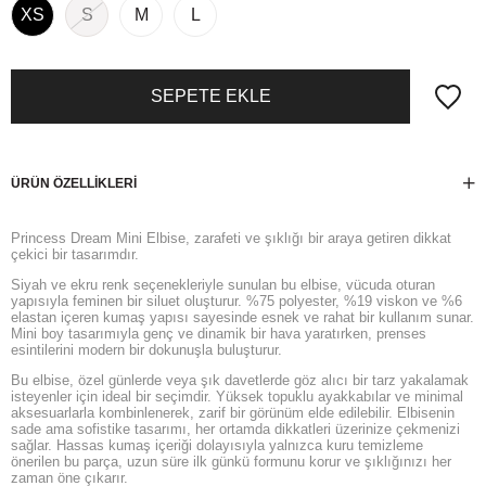
XS
S
M
L
ÜRÜN ÖZELLIKLERI
Princess Dream Mini Elbise, zarafeti ve şıklığı bir araya getiren dikkat
çekici bir tasarımdır.
Siyah ve ekru renk seçenekleriyle sunulan bu elbise, vücuda oturan
yapısıyla feminen bir siluet oluşturur. %75 polyester, %19 viskon ve %6
elastan içeren kumaş yapısı sayesinde esnek ve rahat bir kullanım sunar.
Mini boy tasarımıyla genç ve dinamik bir hava yaratırken, prenses
esintilerini modern bir dokunuşla buluşturur.
Bu elbise, özel günlerde veya şık davetlerde göz alıcı bir tarz yakalamak
isteyenler için ideal bir seçimdir. Yüksek topuklu ayakkabılar ve minimal
aksesuarlarla kombinlenerek, zarif bir görünüm elde edilebilir. Elbisenin
sade ama sofistike tasarımı, her ortamda dikkatleri üzerinize çekmenizi
sağlar. Hassas kumaş içeriği dolayısıyla yalnızca kuru temizleme
önerilen bu parça, uzun süre ilk günkü formunu korur ve şıklığınızı her
zaman öne çıkarır.