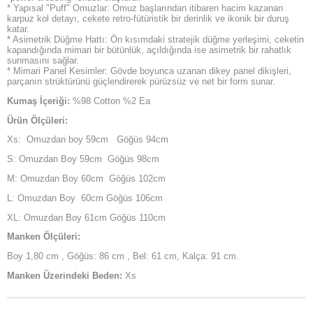
* Yapısal "Puff" Omuzlar: Omuz başlarından itibaren hacim kazanan
karpuz kol detayı, cekete retro-fütüristik bir derinlik ve ikonik bir duruş
katar.
* Asimetrik Düğme Hattı: Ön kısımdaki stratejik düğme yerleşimi, ceketin
kapandığında mimari bir bütünlük, açıldığında ise asimetrik bir rahatlık
sunmasını sağlar.
* Mimari Panel Kesimler: Gövde boyunca uzanan dikey panel dikişleri,
parçanın strüktürünü güçlendirerek pürüzsüz ve net bir form sunar.
Kumaş İçeriği:
%98 Cotton %2 Ea
Ürün Ölçüleri:
Xs: Omuzdan boy 59cm Göğüs 94cm
S: Omuzdan Boy 59cm Göğüs 98cm
M: Omuzdan Boy 60cm Göğüs 102cm
L: Omuzdan Boy 60cm Göğüs 106cm
XL: Omuzdan Boy 61cm Göğüs 110cm
Manken Ölçüleri:
Boy 1,80 cm , Göğüs: 86 cm , Bel: 61 cm, Kalça: 91 cm.
Manken Üzerindeki Beden:
Xs