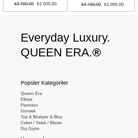
₺3.700,00
₺1.000,00
₺3.700,00
₺1.000,00
Everyday Luxury.
QUEEN ERA.
®
Popüler Kategoriler
Queen Era
Elbise
Pantolon
Gömlek
Top & Büstiyer & Bluz
Ceket / Yelek / Blazer
Dış Giyim