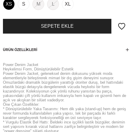
XS
S
M
L
XL
ÜRÜN ÖZELLIKLERI
Power Denim Jacket
Heykelimsi Form, Dönüştürülebilir Estetik
Power Denim Jacket, geleneksel denim dokusunu yüksek moda
elementleriyle birleştirerek mimari bir dış giyim deneyimi sunuyor.
Omuzlardaki dramatik büzgülerin yarattığı otoriter duruş, bel hattındaki
elastik büzgü detayıyla dengelenerek vücuda heykelsi bir form
kazandırıyor. Koleksiyonun çok yönlü ruhunu yansıtan bu parça,
yakasındaki çift yönlü kullanım imkanıyla hem kapalı ve gizemli hem de
açık ve akışkan bir silüet vadediyor.
Öne Çıkan Özellikler:
* Dönüştürülebilir Yaka Tasarımı: Hem dik yaka (stand-up) hem de geniş
rever formunda kullanılabilen yaka yapısı, tek bir parçada iki farklı
karakter sergileyerek fonksiyonelliği en üst seviyeye taşır.
* Vurgulu Elastik Bel Hattı: Beldeki ince işçilikli lastik büzgüler, denimin
sert yapısını kırarak vücut hatlarını zarifçe belirginleştirir ve modern bir
"power dressing" silüeti oluşturur.