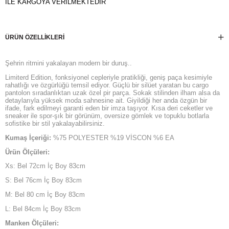
İLE KARGOYA VERİLMEKTEDİR
ÜRÜN ÖZELLIKLERI
Şehrin ritmini yakalayan modern bir duruş..
Limiterd Edition, fonksiyonel cepleriyle pratikliği, geniş paça kesimiyle
rahatlığı ve özgürlüğü temsil ediyor. Güçlü bir silüet yaratan bu cargo
pantolon sıradanlıktan uzak özel pir parça. Sokak stilinden ilham alsa da
detaylarıyla yüksek moda sahnesine ait. Giyildiği her anda özgün bir
ifade, fark edilmeyi garanti eden bir imza taşıyor. Kısa deri ceketler ve
sneaker ile spor-şık bir görünüm, oversize gömlek ve topuklu botlarla
sofistike bir stil yakalayabilirsiniz.
Kumaş İçeriği:
%75 POLYESTER %19 VİSCON %6 EA
Ürün Ölçüleri:
Xs: Bel 72cm İç Boy 83cm
S: Bel 76cm İç Boy 83cm
M: Bel 80 cm İç Boy 83cm
L: Bel 84cm İç Boy 83cm
Manken Ölçüleri: