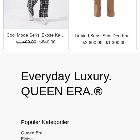
Cool Mode Serisi Ekose Kargo Pantolon Gri Ekose
Limited Serisi Suni Deri Kargo Pantolon Bej
₺1.400,00
₺840,00
₺2.600,00
₺1.300,00
Everyday Luxury.
QUEEN ERA.
®
Popüler Kategoriler
Queen Era
Elbise