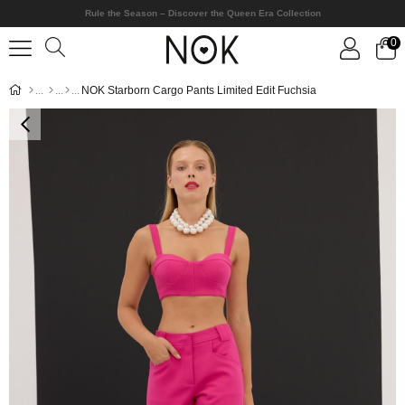
Rule the Season – Discover the Queen Era Collection
0
NOK Starborn Cargo Pants Limited Edit Fuchsia