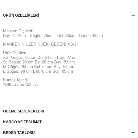
ÜRÜN ÖZELLIKLERI
Manken Ölçüleri:
Boy: 1.74cm - Göğüs: 76cm - Bel: 60cm - Basen: 88cm
MANKENİN ÜZERİNDEKİ BEDEN: XS/34
Ürün Ölçüleri:
XS: Göğüs: 86 cm Bel:64 cm Boy: 82 cm
S: Göğüs: 90 cm Bel:68 cm Boy: 83 cm
M:Göğüs: 94 cm Bel:72 cm Boy: 84 cm
L:Göğüs: 98 cm Bel:76 cm Boy: 85 cm
Kumaş İçeriği:
%98 Cotton %2 EA
ÖDEME SEÇENEKLERI
KARGO VE TESLİMAT
BEDEN TABLOSU