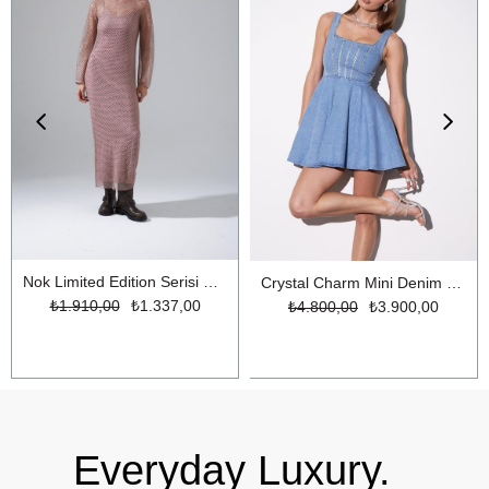
Nok Limited Edition Serisi Parıltılı İplikli Uzun File Triko Elbise Gül Kurusu
Crystal Charm Mini Denim Elbise LİGHT BLUE
₺1.910,00
₺1.337,00
₺4.800,00
₺3.900,00
Everyday Luxury.