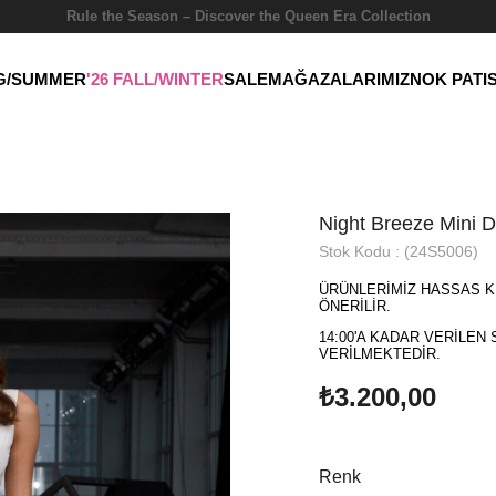
Rule the Season – Discover the Queen Era Collection
NG/SUMMER
'26 FALL/WINTER
SALE
MAĞAZALARIMIZ
NOK PATI
Night Breeze Mini 
Stok Kodu
(24S5006)
ÜRÜNLERİMİZ HASSAS K
ÖNERİLİR.
14:00'A KADAR VERİLEN 
VERİLMEKTEDİR.
₺3.200,00
Renk