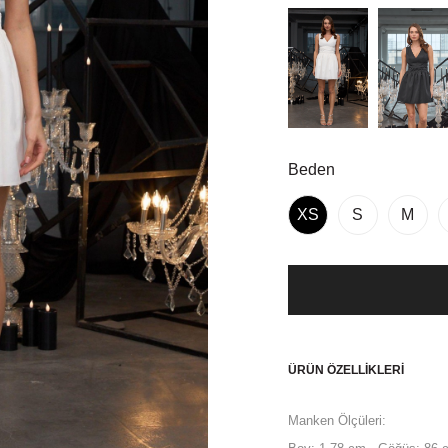
Beden
XS
S
M
ÜRÜN ÖZELLIKLERI
Manken Ölçüleri: