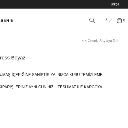
Türkçe
SSERIE
0
< < Önceki Sayfaya Dön
Dress Beyaz
UMAŞ İÇERİĞİNE SAHİPTİR YALNIZCA KURU TEMİZLEME
SİPARİŞLERİNİZ AYNI GÜN HIZLI TESLİMAT İLE KARGOYA