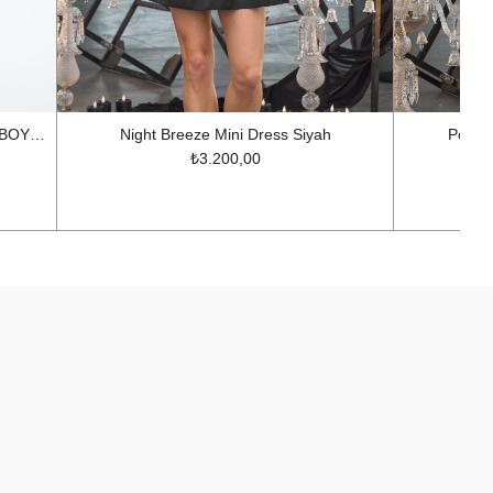
NOK LUCKY SERİSİ KORSAJLI MAXİ BOY POPLİN ELBİSE TOZ PEMBE
Night Breeze Mini Dress Siyah
Pouf 
₺3.200,00