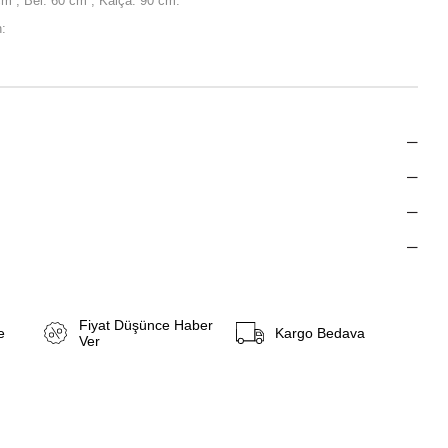
m , Bel: 60 cm , Kalça: 90 cm.
:
Fiyat Düşünce Haber
e
Kargo Bedava
Ver