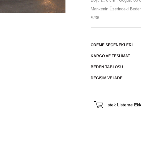
Boy: 1.78 cm , Göğüs: 86 c
Mankenin Üzerindeki Beden
S/36
ÖDEME SEÇENEKLERI
KARGO VE TESLİMAT
BEDEN TABLOSU
DEĞİŞİM VE İADE
İstek Listeme Ekl