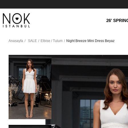
26' SPRI
Anasayfa
SALE
Elbise / Tulum
Night Breeze Mini Dress Beyaz