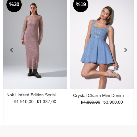
%30
%19
Nok Limited Edition Serisi Parıltılı İplikli Uzun File Triko Elbise Gül Kurusu
Crystal Charm Mini Denim Elbise LİGHT BLUE
₺1.910,00
₺1.337,00
₺4.800,00
₺3.900,00