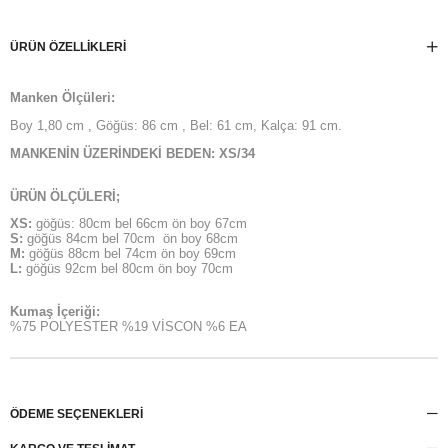
ÜRÜN ÖZELLIKLERI
Manken Ölçüleri:
Boy 1,80 cm , Göğüs: 86 cm , Bel: 61 cm, Kalça: 91 cm.
MANKENİN ÜZERİNDEKİ BEDEN: XS/34
ÜRÜN ÖLÇÜLERİ;
XS:
göğüs: 80cm bel 66cm ön boy 67cm
S:
göğüs 84cm bel 70cm ön boy 68cm
M:
göğüs 88cm bel 74cm ön boy 69cm
L:
göğüs 92cm bel 80cm ön boy 70cm
Kumaş İçeriği:
%75 POLYESTER %19 VİSCON %6 EA
ÖDEME SEÇENEKLERI