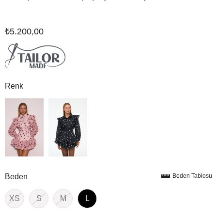
₺5.200,00
Renk
Beden
Beden Tablosu
XS
S
M
L