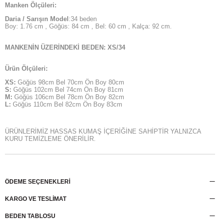
Manken Ölçüleri:
Daria / Sarışın Model
:34 beden
Boy: 1.76 cm , Göğüs: 84 cm , Bel: 60 cm , Kalça: 92 cm.
MANKENİN ÜZERİNDEKİ BEDEN: XS/34
Ürün Ölçüleri:
XS:
Göğüs 98cm Bel 70cm Ön Boy 80cm
S:
Göğüs 102cm Bel 74cm Ön Boy 81cm
M:
Göğüs 106cm Bel 78cm Ön Boy 82cm
L:
Göğüs 110cm Bel 82cm Ön Boy 83cm
ÜRÜNLERİMİZ HASSAS KUMAŞ İÇERİĞİNE SAHİPTİR YALNIZCA
KURU TEMİZLEME ÖNERİLİR.
ÖDEME SEÇENEKLERI
KARGO VE TESLİMAT
BEDEN TABLOSU