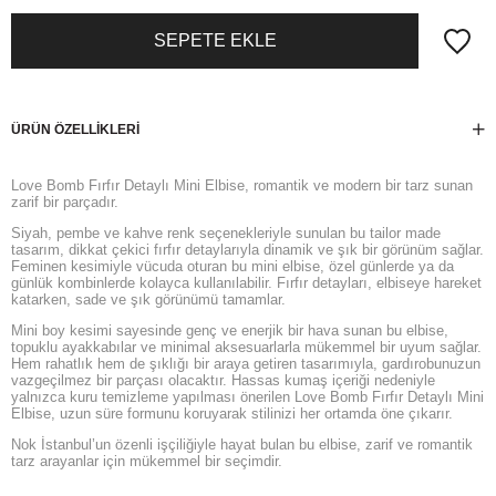
ÜRÜN ÖZELLIKLERI
Love Bomb Fırfır Detaylı Mini Elbise, romantik ve modern bir tarz sunan
zarif bir parçadır.
Siyah, pembe ve kahve renk seçenekleriyle sunulan bu tailor made
tasarım, dikkat çekici fırfır detaylarıyla dinamik ve şık bir görünüm sağlar.
Feminen kesimiyle vücuda oturan bu mini elbise, özel günlerde ya da
günlük kombinlerde kolayca kullanılabilir. Fırfır detayları, elbiseye hareket
katarken, sade ve şık görünümü tamamlar.
Mini boy kesimi sayesinde genç ve enerjik bir hava sunan bu elbise,
topuklu ayakkabılar ve minimal aksesuarlarla mükemmel bir uyum sağlar.
Hem rahatlık hem de şıklığı bir araya getiren tasarımıyla, gardırobunuzun
vazgeçilmez bir parçası olacaktır. Hassas kumaş içeriği nedeniyle
yalnızca kuru temizleme yapılması önerilen Love Bomb Fırfır Detaylı Mini
Elbise, uzun süre formunu koruyarak stilinizi her ortamda öne çıkarır.
Nok İstanbul’un özenli işçiliğiyle hayat bulan bu elbise, zarif ve romantik
tarz arayanlar için mükemmel bir seçimdir.