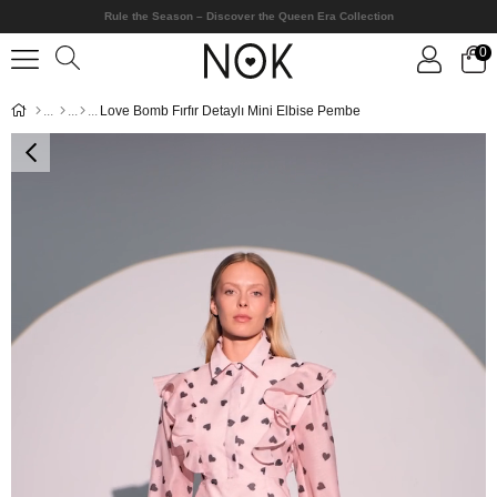
Rule the Season – Discover the Queen Era Collection
0
Love Bomb Fırfır Detaylı Mini Elbise Pembe