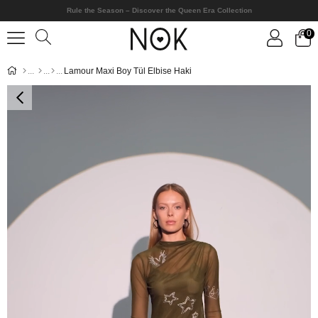
Rule the Season – Discover the Queen Era Collection
0
Lamour Maxi Boy Tül Elbise Haki