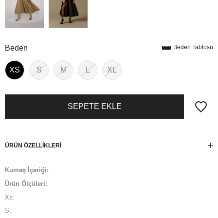
Beden
Beden Tablosu
XS
S
M
L
XL
ÜRÜN ÖZELLIKLERI
Kumaş İçeriği:
Ürün Ölçüleri:
Xs:
S: