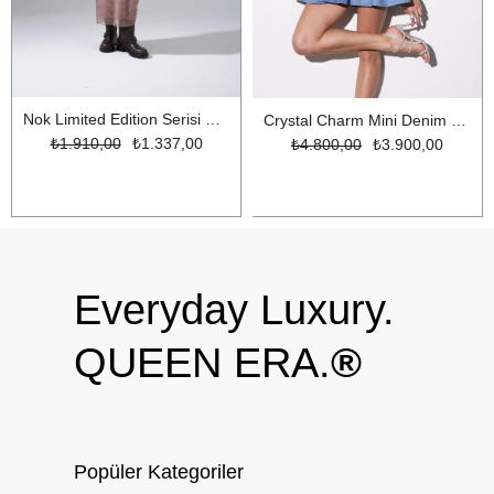
Nok Limited Edition Serisi Parıltılı İplikli Uzun File Triko Elbise Gül Kurusu
Crystal Charm Mini Denim Elbise LİGHT BLUE
₺1.910,00
₺1.337,00
₺4.800,00
₺3.900,00
Everyday Luxury.
QUEEN ERA.
®
Popüler Kategoriler