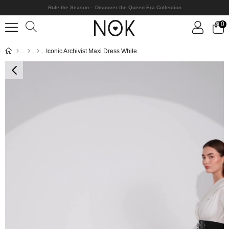
Rule the Season – Discover the Queen Era Collection
0
Iconic Archivist Maxi Dress White