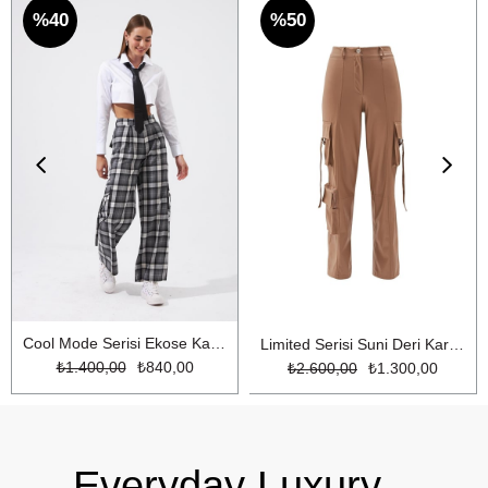
%40
%50
Cool Mode Serisi Ekose Kargo Pantolon Gri Ekose
Limited Serisi Suni Deri Kargo Pantolon Bej
₺1.400,00
₺840,00
₺2.600,00
₺1.300,00
Everyday Luxury.