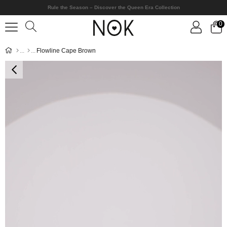
Rule the Season – Discover the Queen Era Collection
0
Flowline Cape Brown