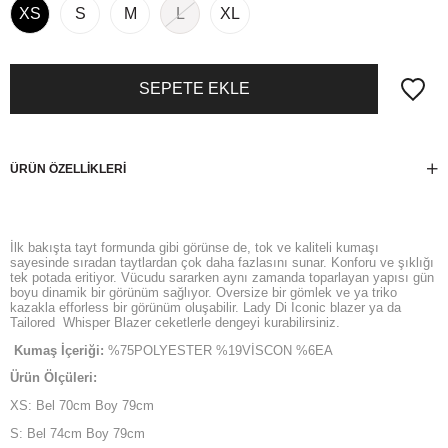
XS
S
M
L
XL
ÜRÜN ÖZELLIKLERI
İlk bakışta tayt formunda gibi görünse de, tok ve kaliteli kumaşı
sayesinde sıradan taytlardan çok daha fazlasını sunar. Konforu ve şıklığı
tek potada eritiyor. Vücudu sararken aynı zamanda toparlayan yapısı gün
boyu dinamik bir görünüm sağlıyor. Oversize bir gömlek ve ya triko
kazakla efforless bir görünüm oluşabilir. Lady Di Iconic blazer ya da
Tailored Whisper Blazer ceketlerle dengeyi kurabilirsiniz.
Kumaş İçeriği:
%75POLYESTER %19VİSCON %6EA
Ürün Ölçüleri:
XS: Bel 70cm Boy 79cm
S: Bel 74cm Boy 79cm