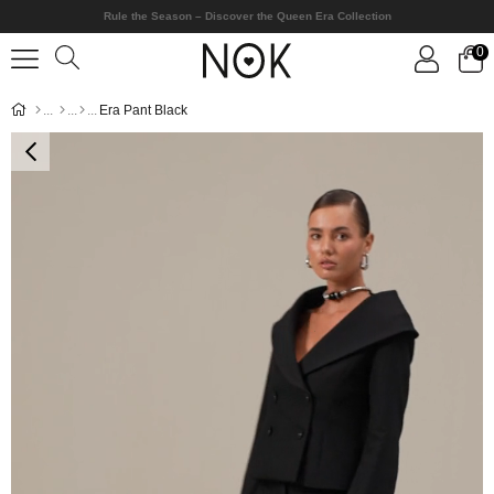
Rule the Season – Discover the Queen Era Collection
0
Era Pant Black