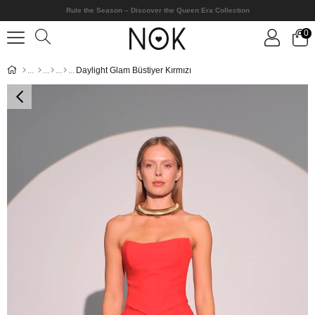
Rule the Season – Discover the Queen Era Collection
0
Daylight Glam Büstiyer Kırmızı