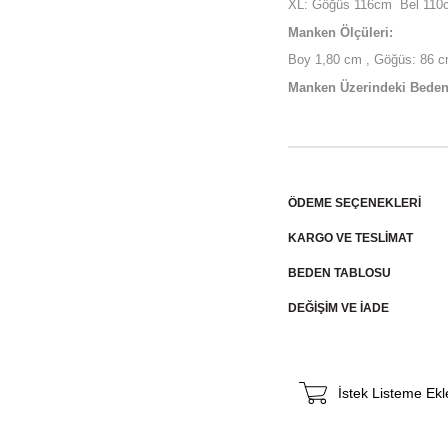
XL: Göğüs 116cm Bel 110
Manken Ölçüleri:
Boy 1,80 cm , Göğüs: 86 cm
Manken Üzerindeki Beden
ÖDEME SEÇENEKLERI
KARGO VE TESLİMAT
BEDEN TABLOSU
DEĞİŞİM VE İADE
İstek Listeme Ekl