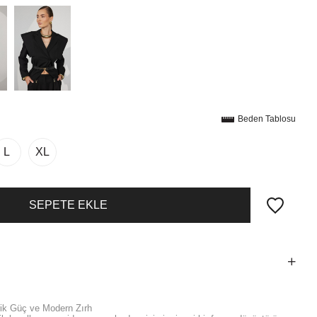
Beden Tablosu
L
XL
ik Güç ve Modern Zırh