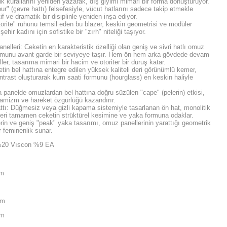
lik kurallarını yeniden yazarak, dış giyimi mimari bir forma dönüştürüyor.
r" (çevre hattı) felsefesiyle, vücut hatlarını sadece takip etmekle
if ve dramatik bir disiplinle yeniden inşa ediyor.
orite" ruhunu temsil eden bu blazer, keskin geometrisi ve modüler
ir kadını için sofistike bir "zırh" niteliği taşıyor.
lleri: Ceketin en karakteristik özelliği olan geniş ve sivri hatlı omuz
formunu avant-garde bir seviyeye taşır. Hem ön hem arka gövdede devam
er, tasarıma mimari bir hacim ve otoriter bir duruş katar.
etin bel hattına entegre edilen yüksek kaliteli deri görünümlü kemer,
trast oluşturarak kum saati formunu (hourglass) en keskin haliyle
 panelde omuzlardan bel hattına doğru süzülen "cape" (pelerin) etkisi,
namizm ve hareket özgürlüğü kazandırır.
tı: Düğmesiz veya gizli kapama sistemiyle tasarlanan ön hat, monolitik
leri tamamen ceketin strüktürel kesimine ve yaka formuna odaklar.
in ve geniş "peak" yaka tasarımı, omuz panellerinin yarattığı geometrik
r feminenlik sunar.
20 Vıscon %9 EA
cm
m
cm
cm