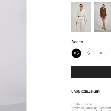
Beden
XS
S
M
ÜRÜN ÖZELLIKLERI
Contour Blazer
Heykelsi Omuzlar, Geometr