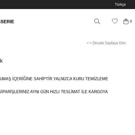
Türkçe
SSERIE
0
< < Önceki Sayfaya Dön
ck
UMAŞ İÇERİĞİNE SAHİPTİR YALNIZCA KURU TEMİZLEME
SİPARİŞLERİNİZ AYNI GÜN HIZLI TESLİMAT İLE KARGOYA