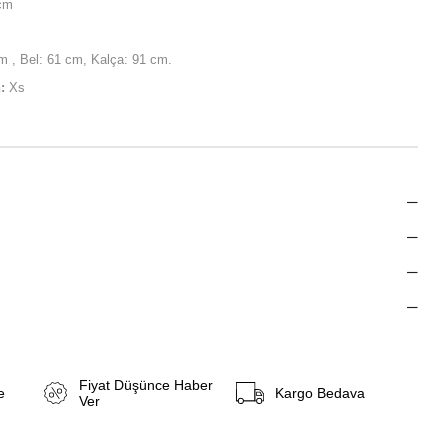
cm
 , Bel: 61 cm, Kalça: 91 cm.
:
Xs
Fiyat Düşünce Haber
e
Kargo Bedava
Ver