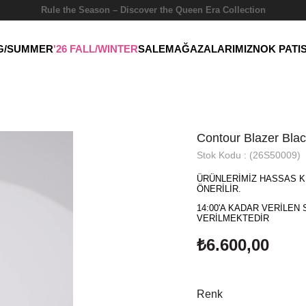
Rule the Season – Discover the Queen Era Collection
NG/SUMMER
'26 FALL/WINTER
SALE
MAĞAZALARIMIZ
NOK PATI
Contour Blazer Bla
Stok Kodu
(26S50009)
ÜRÜNLERİMİZ HASSAS K
ÖNERİLİR.
14:00'A KADAR VERİLEN 
VERİLMEKTEDİR
₺6.600,00
Renk