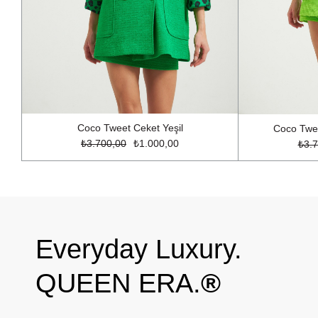
Coco Tweet Ceket Yeşil
Coco Twe
₺3.700,00
₺1.000,00
₺3.7
Everyday Luxury.
QUEEN ERA.
®