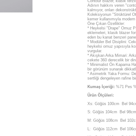
Contour Blazer, klasik terzi
Adının hakkını veren "contou
kalmıyor, onları dekonstrükt
Koleksiyonun "Strüktürel Ot
kemer kullanımıyla modern şeh
Öne Çıkan Özellikler:
* Heykelsi "Drape" Omuz Pane
eklemeleri, klasik blazer 
eden bu kanat benzeri panell
* Modüler Bel Disiplini: Cek
heykelsi omuz yapısıyla kon
vurgular.
* Akışkan Arka Mimari: Arka
cekete 360 derecelik bir di
* Minimalist Ön Kapama Hat
bir görünüm sunarak dikkat
* Asimetrik Yaka Formu: Der
sertliği dengeleyen rafine bi
Kumaş İçeriği:
%71 Pes %
Ürün Ölçüleri:
Xs: Göğüs 100cm Bel 94
S: Göğüs 104cm Bel 98c
M: Göğüs 108cm Bel 102
L: Göğüs 112cm Bel 106