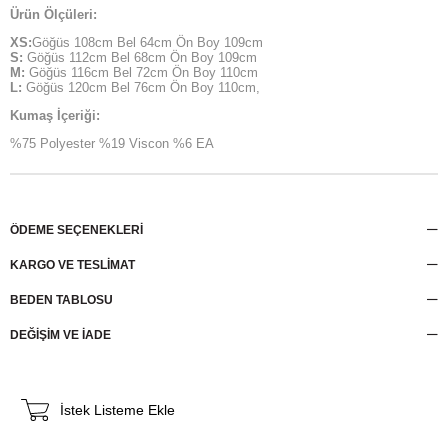
Ürün Ölçüleri:
XS:
Göğüs 108cm Bel 64cm Ön Boy 109cm
S:
Göğüs 112cm Bel 68cm Ön Boy 109cm
M:
Göğüs 116cm Bel 72cm Ön Boy 110cm
L:
Göğüs 120cm Bel 76cm Ön Boy 110cm,
Kumaş İçeriği:
%75 Polyester %19 Viscon %6 EA
ÖDEME SEÇENEKLERI
KARGO VE TESLİMAT
BEDEN TABLOSU
DEĞİŞİM VE İADE
İstek Listeme Ekle