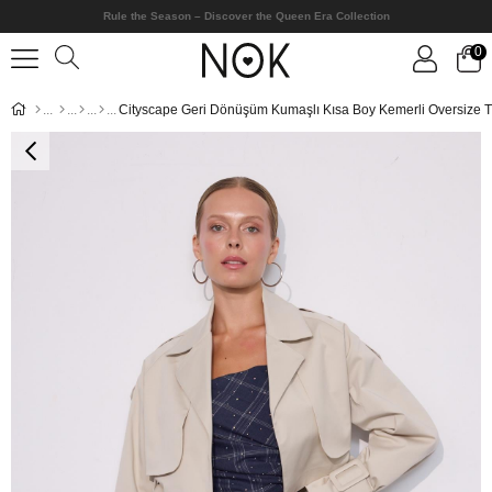
Rule the Season – Discover the Queen Era Collection
0