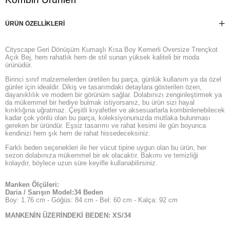
ÜRÜN ÖZELLIKLERI
Cityscape Geri Dönüşüm Kumaşlı Kısa Boy Kemerli Oversize Trençkot
Açık Bej, hem rahatlık hem de stil sunan yüksek kaliteli bir moda
ürünüdür.
Birinci sınıf malzemelerden üretilen bu parça, günlük kullanım ya da özel
günler için idealdir. Dikiş ve tasarımdaki detaylara gösterilen özen,
dayanıklılık ve modern bir görünüm sağlar. Dolabınızı zenginleştirmek ya
da mükemmel bir hediye bulmak istiyorsanız, bu ürün sizi hayal
kırıklığına uğratmaz. Çeşitli kıyafetler ve aksesuarlarla kombinlenebilecek
kadar çok yönlü olan bu parça, koleksiyonunuzda mutlaka bulunması
gereken bir üründür. Eşsiz tasarımı ve rahat kesimi ile gün boyunca
kendinizi hem şık hem de rahat hissedeceksiniz.
Farklı beden seçenekleri ile her vücut tipine uygun olan bu ürün, her
sezon dolabınıza mükemmel bir ek olacaktır. Bakımı ve temizliği
kolaydır, böylece uzun süre keyifle kullanabilirsiniz.
Manken Ölçüleri:
Daria / Sarışın Model:34 Beden
Boy: 1.76 cm - Göğüs: 84 cm - Bel: 60 cm - Kalça: 92 cm
MANKENİN ÜZERİNDEKİ BEDEN: XS/34