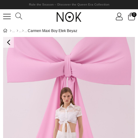
Rule the Season – Discover the Queen Era Collection
0
Carmen Maxi Boy Etek Beyaz