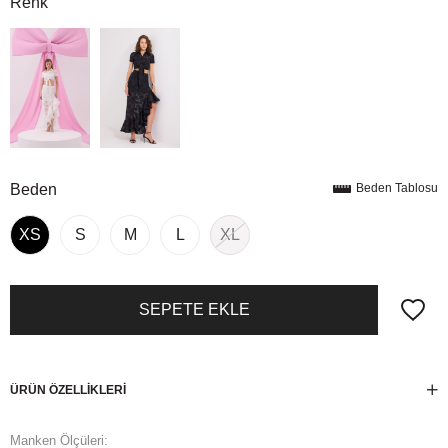
Renk
Beden
Beden Tablosu
XS
S
M
L
XL
ÜRÜN ÖZELLIKLERI
Manken Ölçüleri: