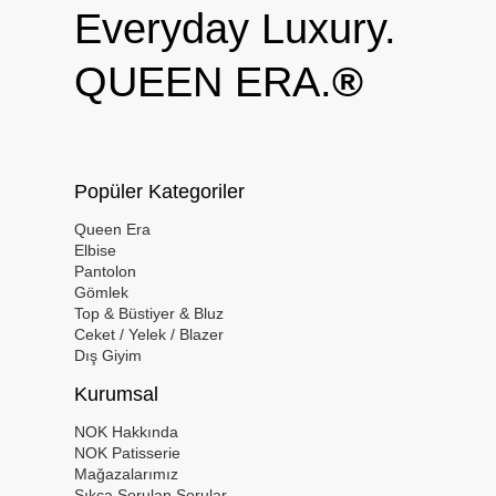
Everyday Luxury.
QUEEN ERA.
®
Popüler Kategoriler
Queen Era
Elbise
Pantolon
Gömlek
Top & Büstiyer & Bluz
Ceket / Yelek / Blazer
Dış Giyim
Kurumsal
NOK Hakkında
NOK Patisserie
Mağazalarımız
Sıkça Sorulan Sorular