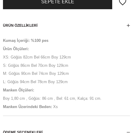
ÜRÜN ÖZELLIKLERI
Kumaş İçeriği: %100 pes
Ürün Ölçüleri:
XS: Göğüs 82cm Bel 66cm Boy 129cm
S: Göğüs 86cm Bel 70cm Boy 129cm
M: Göğüs 90cm Bel 74cm Boy 129cm
L: Göğüs 94cm Bel 78cm Boy 129cm
Manken Ölçüleri:
Boy 1,80 cm , Göğüs: 86 cm , Bel: 61 cm, Kalça: 91 cm.
Manken Üzerindeki Beden:
Xs
ÖDEME SEÇENEKLERI