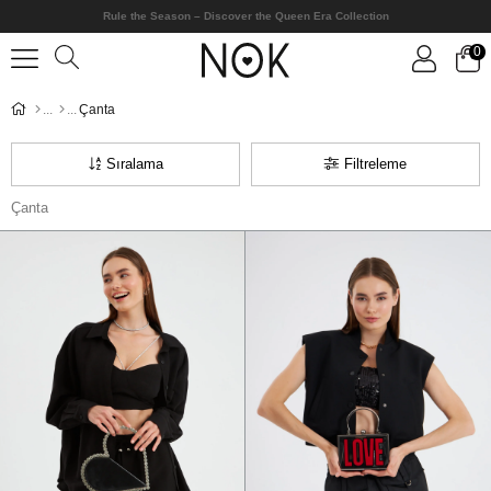
Rule the Season – Discover the Queen Era Collection
0
Çanta
Sıralama
Filtreleme
Çanta