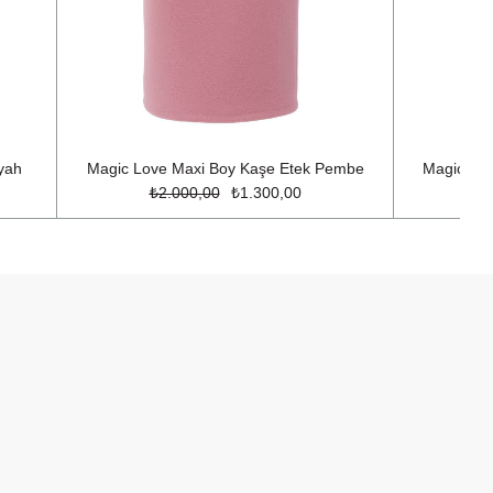
yah
Magic Love Maxi Boy Kaşe Etek Pembe
Magic Lov
₺2.000,00
₺1.300,00