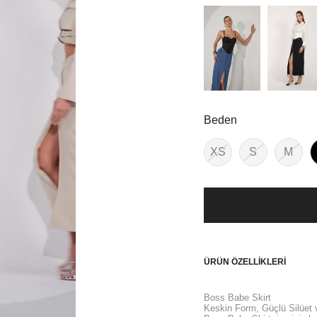
Beden
XS
S
M
ÜRÜN ÖZELLIKLERI
Boss Babe Skirt
Keskin Form, Güçlü Silüet 