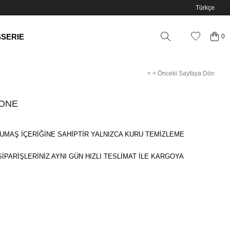
Türkçe
SSERIE
0
< < Önceki Sayfaya Dön
TONE
UMAŞ İÇERİĞİNE SAHİPTİR YALNIZCA KURU TEMİZLEME
SİPARİŞLERİNİZ AYNI GÜN HIZLI TESLİMAT İLE KARGOYA