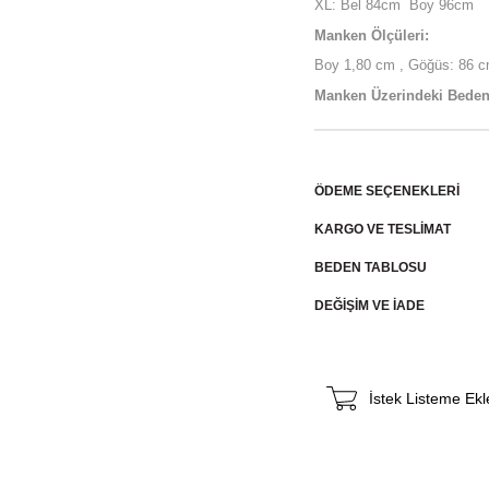
XL: Bel 84cm Boy 96cm
Manken Ölçüleri:
Boy 1,80 cm , Göğüs: 86 cm
Manken Üzerindeki Beden
ÖDEME SEÇENEKLERI
KARGO VE TESLİMAT
BEDEN TABLOSU
DEĞİŞİM VE İADE
İstek Listeme Ekl