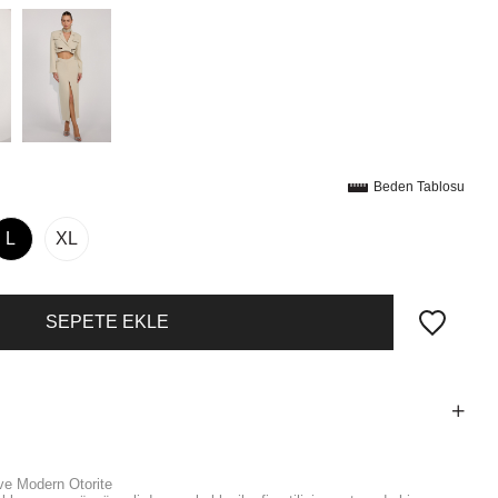
Beden Tablosu
L
XL
ve Modern Otorite