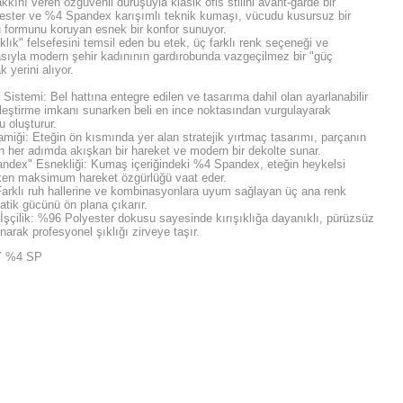
kını veren özgüvenli duruşuyla klasik ofis stilini avant-garde bir
ester ve %4 Spandex karışımlı teknik kumaşı, vücudu kusursuz bir
u formunu koruyan esnek bir konfor sunuyor.
lık" felsefesini temsil eden bu etek, üç farklı renk seçeneği ve
asıyla modern şehir kadınının gardırobunda vazgeçilmez bir "güç
 yerini alıyor.
 Sistemi: Bel hattına entegre edilen ve tasarıma dahil olan ayarlanabilir
elleştirme imkanı sunarken beli en ince noktasından vurgulayarak
 oluşturur.
miği: Eteğin ön kısmında yer alan stratejik yırtmaç tasarımı, parçanın
en her adımda akışkan bir hareket ve modern bir dekolte sunar.
ndex" Esnekliği: Kumaş içeriğindeki %4 Spandex, eteğin heykelsi
ken maksimum hareket özgürlüğü vaat eder.
Farklı ruh hallerine ve kombinasyonlara uyum sağlayan üç ana renk
tik gücünü ön plana çıkarır.
İşçilik: %96 Polyester dokusu sayesinde kırışıklığa dayanıklı, pürüzsüz
arak profesyonel şıklığı zirveye taşır.
Y %4 SP