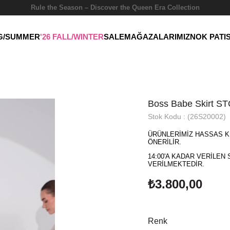
Rule the Season – Discover the Queen Era Collection
NG/SUMMER
'26 FALL/WINTER
SALE
MAĞAZALARIMIZ
NOK PATI
Boss Babe Skirt S
Stok Kodu
(26S20002)
ÜRÜNLERİMİZ HASSAS K
ÖNERİLİR.
14:00'A KADAR VERİLEN 
VERİLMEKTEDİR.
₺3.800,00
Renk