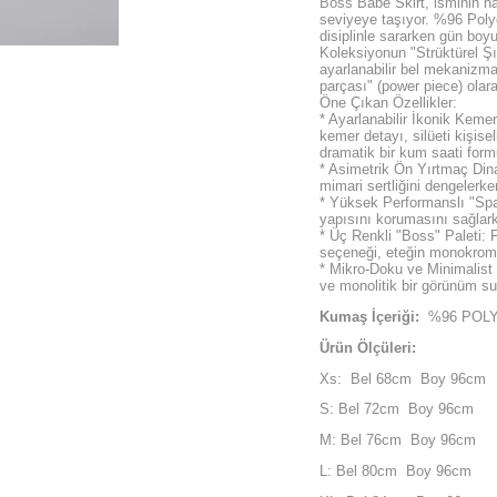
Boss Babe Skirt, isminin hak
seviyeye taşıyor. %96 Poly
disiplinle sararken gün boy
Koleksiyonun "Strüktürel Şık
ayarlanabilir bel mekanizm
parçası" (power piece) olarak
Öne Çıkan Özellikler:
* Ayarlanabilir İkonik Kemer
kemer detayı, silüeti kişis
dramatik bir kum saati formu
* Asimetrik Ön Yırtmaç Dina
mimari sertliğini dengelerk
* Yüksek Performanslı "Spa
yapısını korumasını sağlar
* Üç Renkli "Boss" Paleti: 
seçeneği, eteğin monokroma
* Mikro-Doku ve Minimalist 
ve monolitik bir görünüm sun
Kumaş İçeriği:
%96 POL
Ürün Ölçüleri:
Xs: Bel 68cm Boy 96cm
S: Bel 72cm Boy 96cm
M: Bel 76cm Boy 96cm
L: Bel 80cm Boy 96cm