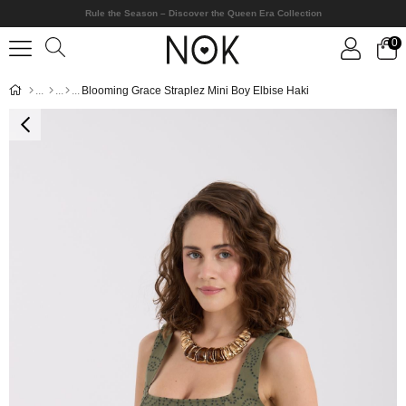
Rule the Season – Discover the Queen Era Collection
0
Blooming Grace Straplez Mini Boy Elbise Haki