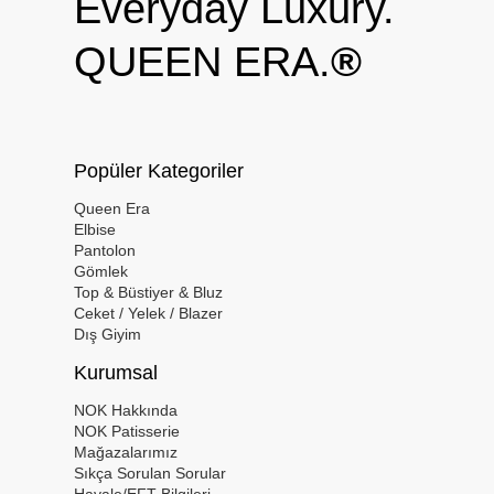
Everyday Luxury.
QUEEN ERA.
®
Popüler Kategoriler
Queen Era
Elbise
Pantolon
Gömlek
Top & Büstiyer & Bluz
Ceket / Yelek / Blazer
Dış Giyim
Kurumsal
NOK Hakkında
NOK Patisserie
Mağazalarımız
Sıkça Sorulan Sorular
Havale/EFT Bilgileri