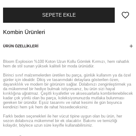
Kombin Ürünleri
ÜRÜN ÖZELLIKLERI
Bloom Explosion %100 Koton Uzun Kollu Gömlek Kırmızı, hem rahatlık
hem de stil sunan yüksek kaliteli bir moda ürünüdür.
Birinci sınıf malzemelerden üretilen bu parça, günlük kullanım ya da özel
günler için idealdir. Dikiş ve tasarımdaki detaylara gösterilen özen,
dayanıklılık ve modern bir görünüm sağlar. Dolabınızı zenginleştirmek ya
da mükemmel bir hediye bulmak istiyorsanız, bu ürün sizi hayal
kırıklığına uğratmaz. Çeşitli kıyafetler ve aksesuarlarla kombinlenebilecek
kadar çok yönlü olan bu parça, koleksiyonunuzda mutlaka bulunması
gereken bir üründür. Eşsiz tasarımı ve rahat kesimi ile gün boyunca
kendinizi hem şık hem de rahat hissedeceksiniz.
Farklı beden seçenekleri ile her vücut tipine uygun olan bu ürün, her
sezon dolabınıza mükemmel bir ek olacaktır. Bakımı ve temizliği
kolaydır, böylece uzun süre keyifle kullanabilirsiniz.