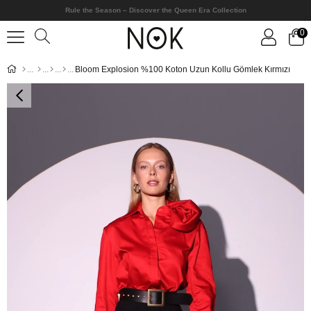
Rule the Season – Discover the Queen Era Collection
0
Bloom Explosion %100 Koton Uzun Kollu Gömlek Kırmızı