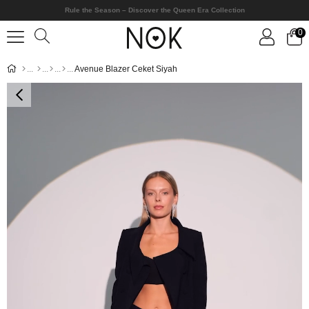
Rule the Season – Discover the Queen Era Collection
0
Avenue Blazer Ceket Siyah