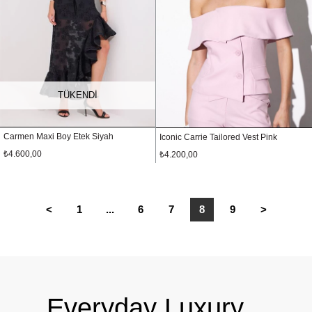
TÜKENDI
Carmen Maxi Boy Etek Siyah
Iconic Carrie Tailored Vest Pink
₺4.600,00
₺4.200,00
<
1
...
6
7
8
9
>
Everyday Luxury.