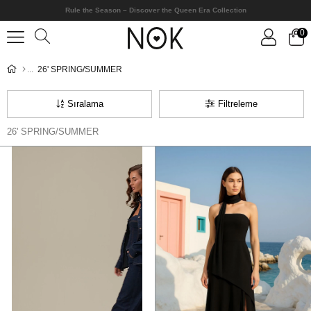
Rule the Season – Discover the Queen Era Collection
0
26' SPRING/SUMMER
Sıralama
Filtreleme
26' SPRING/SUMMER