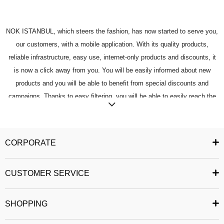
NOK ISTANBUL, which steers the fashion, has now started to serve you,
our customers, with a mobile application. With its quality products,
reliable infrastructure, easy use, internet-only products and discounts, it
is now a click away from you. You will be easily informed about new
products and you will be able to benefit from special discounts and
campaigns. Thanks to easy filtering, you will be able to easily reach the
most fashionable product in your mind. You can add the products you like
to your favorites, and you can buy the products you have added easily
and reliably. You can share the product you want with your friends. You
CORPORATE
can follow the status of your order and easily access your past orders. All
security measures have been taken to ensure that you can safely
CUSTOMER SERVICE
complete your shopping from the mobile application.
Happy Shopping :)
SHOPPING