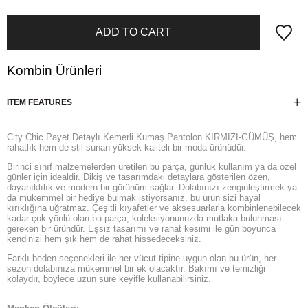
Kombin Ürünleri
ITEM FEATURES
City Chic Payet Detaylı Kemerli Kumaş Pantolon KIRMIZI-GÜMÜŞ, hem
rahatlık hem de stil sunan yüksek kaliteli bir moda ürünüdür.
Birinci sınıf malzemelerden üretilen bu parça, günlük kullanım ya da özel
günler için idealdir. Dikiş ve tasarımdaki detaylara gösterilen özen,
dayanıklılık ve modern bir görünüm sağlar. Dolabınızı zenginleştirmek ya
da mükemmel bir hediye bulmak istiyorsanız, bu ürün sizi hayal
kırıklığına uğratmaz. Çeşitli kıyafetler ve aksesuarlarla kombinlenebilecek
kadar çok yönlü olan bu parça, koleksiyonunuzda mutlaka bulunması
gereken bir üründür. Eşsiz tasarımı ve rahat kesimi ile gün boyunca
kendinizi hem şık hem de rahat hissedeceksiniz.
Farklı beden seçenekleri ile her vücut tipine uygun olan bu ürün, her
sezon dolabınıza mükemmel bir ek olacaktır. Bakımı ve temizliği
kolaydır, böylece uzun süre keyifle kullanabilirsiniz.