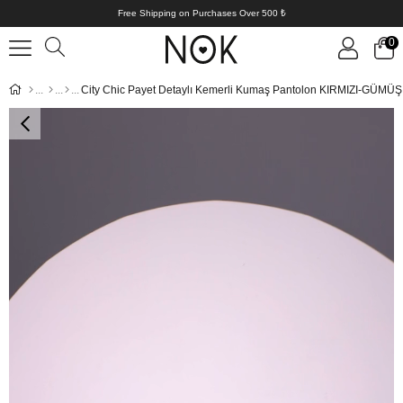
Free Shipping on Purchases Over 500 ₺
0
City Chic Payet Detaylı Kemerli Kumaş Pantolon KIRMIZI-GÜMÜŞ